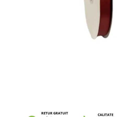
Pungi si sacose hartie kraft
Boxbag
Pungi hartie kraft
Pungi fereastra transparenta
Cutii si ambalaje carton
Cutii cu autoformare
Cutii 25x25x5 cm
Cutii 25x25x10 cm
Cutii 35x25x7 cm
Cutii 33x23x8 cm
Cutii 30x21x9 cm
Cutii 38x30x10 cm
Cutii curierat
Cutii cu inaltime variabila
Cutii curierat autoformare
Colectia de carti colorat
RETUR GRATUIT
CALITATE