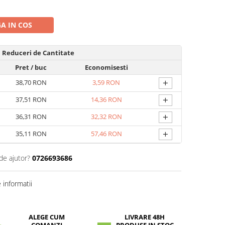
A IN COS
Reduceri de Cantitate
Pret
/ buc
Economisesti
+
38,70 RON
3,59 RON
+
37,51 RON
14,36 RON
+
36,31 RON
32,32 RON
+
35,11 RON
57,46 RON
de ajutor?
0726693686
informatii
ALEGE CUM
LIVRARE 48H