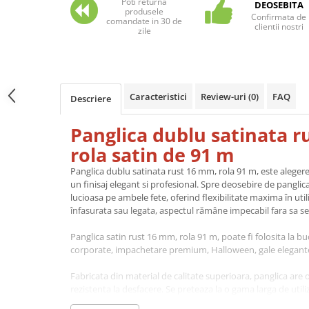
Poti returna
DEOSEBITA
Carti pentru copii - Colectia
produsele
Confirmata de
Povestiri de colorat
comandate in 30 de
clientii nostri
zile
Arhivare&Depozitare
Ambalare cadouri
Hartie de matase
Caracteristici
Review-uri
(0)
FAQ
Hartie impachetat cadouri
Descriere
Panglica satin
Panglica dublu satinata r
Panglica dublu satinata 6 mm
rola satin de 91 m
Panglica dublu satinata 9 mm
Panglica dublu satinata rust 16 mm, rola 91 m, este aleger
Panglica dublu satinata 10 mm
un finisaj elegant si profesional. Spre deosebire de panglic
Panglica dublu satinata 16 mm
lucioasa pe ambele fete, oferind flexibilitate maxima în uti
înfasurata sau legata, aspectul rămâne impecabil fara sa se
Hartie copiator alba si colorata
Panglica satin rust 16 mm, rola 91 m, poate fi folosita la b
corporate, impachetare premium, Halloween, gale elegant
Fabricata din material de calitate superioara, panglica are 
rezistenta la desfacere. Se preteaza la o gama larga de utili
cadouri, decoratiuni la nunti, botezuri si alte evenimente, 