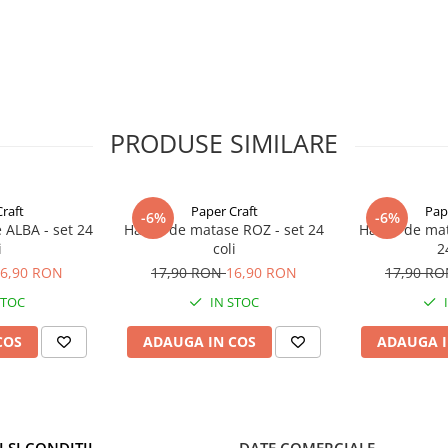
, 28 mm, 38 mm) si o paleta
 tonuri pastelate sau vibrante.
ublu satinata
PRODUSE SIMILARE
raft
Paper Craft
Pap
-6%
-6%
 ALBA - set 24
Hartie de matase ROZ - set 24
Hartie de ma
i
coli
2
6,90 RON
17,90 RON
16,90 RON
17,90 R
STOC
IN STOC
COS
ADAUGA IN COS
ADAUGA I