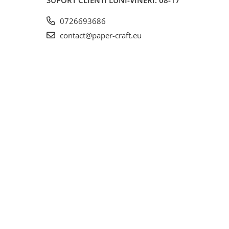
SUPORT CLIENTI
LUNI-VINERI: 08-17
0726693686
contact@paper-craft.eu