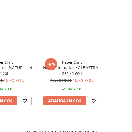
er Craft
Paper Craft
-6%
tase NATUR - set
Hartie de matase ALBASTRA -
Panglica 
4 coli
set 24 coli
16 m
ON
16,90 RON
17,90 RON
16,90 RON
IN STOC
IN STOC
N COS
ADAUGA IN COS
ADAUG