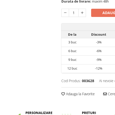
Durata de livrare:
maxim 48h
ADAUG
De la
Discount
3
buc
-3%
6
buc
-6%
9
buc
-9%
12
buc
-12%
Cod Produs:
003628
Ai nevoie 
Adauga la Favorite
Cere 
PERSONALIZARE
PRETURI