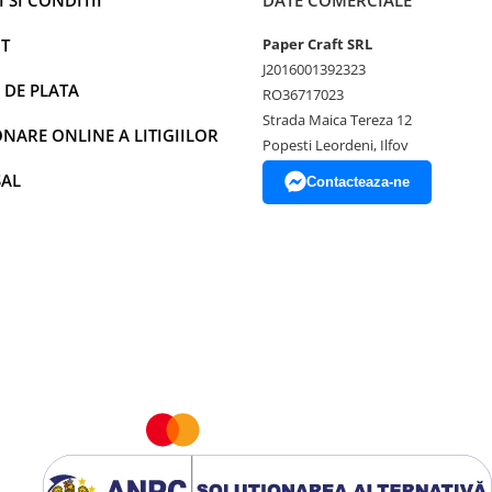
 SI CONDITII
DATE COMERCIALE
T
Paper Craft SRL
J2016001392323
 DE PLATA
RO36717023
Strada Maica Tereza 12
NARE ONLINE A LITIGIILOR
Popesti Leordeni, Ilfov
SAL
Contacteaza-ne