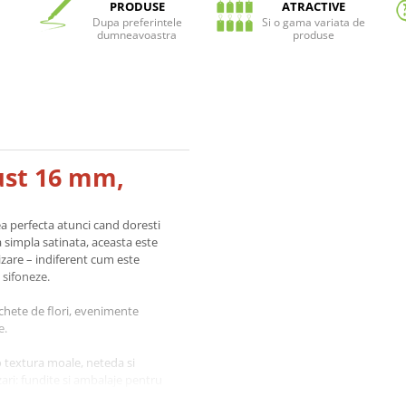
PRODUSE
ATRACTIVE
Dupa preferintele
Si o gama variata de
dumneavoastra
produse
ust 16 mm,
ea perfecta atunci cand doresti
a simpla satinata, aceasta este
lizare – indiferent cum este
 sifoneze.
uchete de flori, evenimente
e.
o textura moale, neteda si
zari: fundite si ambalaje pentru
aranjamente florale, proiecte de