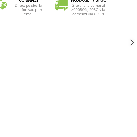
COMANZI
PRODUSE IN STOC
Direct pe site, la
Gratuita la comenzi
telefon sau prin
>600RON, 20RON la
email
comenzi <600RON