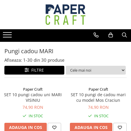
Toate Produsele
Industrii B2B
Home
Personalizabile
Produse personalizate
Vinuri & Bauturi Alcoolice
Pungi de cadou personalizate
Patiserie & Cofetarie
Pungi cadou MARI
Gastronomie
Plicuri personalizate
Afiseaza:
1-
30
din
30
produse
Cosmetice & Farmacie
Cutii personalizate
E-commerce & Expediere
FILTRE
Pungi cadou LUX
Corporate & Evenimente
Pungi cadou XXL
Retail & Fashion
Paper Craft
Paper Craft
Pungi cadou MARI
Papetarie & Office
SET 10 pungi cadou uni MARI
SET 10 pungi de cadou mari
Pungi cadou PATRATE
Florarii & Gift Shop
VISINIU
cu model Mos Craciun
74,90 RON
74,90 RON
Pungi cadou STICLA
IN STOC
IN STOC
Pungi cadou MEDII
Pungi cadou MICI
ADAUGA IN COS
ADAUGA IN COS