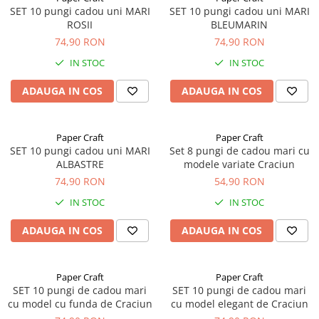
Carti pentru copii - Colectia
SET 10 pungi cadou uni MARI
SET 10 pungi cadou uni MARI
Povestiri de colorat
ROSII
BLEUMARIN
74,90 RON
74,90 RON
Arhivare&Depozitare
Ambalare cadouri
IN STOC
IN STOC
Hartie de matase
ADAUGA IN COS
ADAUGA IN COS
Hartie impachetat cadouri
Panglica satin
Paper Craft
Paper Craft
Panglica dublu satinata 6 mm
SET 10 pungi cadou uni MARI
Set 8 pungi de cadou mari cu
ALBASTRE
modele variate Craciun
Panglica dublu satinata 9 mm
74,90 RON
54,90 RON
Panglica dublu satinata 10 mm
Panglica dublu satinata 16 mm
IN STOC
IN STOC
Hartie copiator alba si colorata
ADAUGA IN COS
ADAUGA IN COS
Paper Craft
Paper Craft
SET 10 pungi de cadou mari
SET 10 pungi de cadou mari
cu model cu funda de Craciun
cu model elegant de Craciun