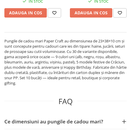
IN STOC
IN STOC
ADAUGA IN COS
ADAUGA IN COS
Pungile de cadou mari Paper Craft au dimensiunea de 23×38×10 cm și
sunt concepute pentru cadouri care ies din tipare: haine, jucării, seturi
de prosoape sau cutii voluminoase. Cu 30 de variante disponibile,
gama acoperă orice ocazie — 9 culori uni (alb, negru, roșu, albastru,
bleumarin, auriu, argintiu, vișiniu, pastel), 5 modele festive de Crăciun,
plus modele de vară, aniversare și Happy Birthday. Fabricate din hârtie
dublu cretată, plastifiate, cu întărituri din carton duplex și mânere din
snur PP. Set 10 bucăți — ideale pentru retail, boutique și corporate
gifting.
FAQ
Ce dimensiuni au pungile de cadou mari?