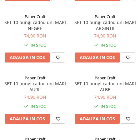
Pungi si sacose hartie kraft
Boxbag
Paper Craft
Paper Craft
SET 10 pungi cadou uni MARI
SET 10 pungi cadou uni MARI
Pungi hartie kraft
NEGRE
ARGINTII
Pungi fereastra transparenta
74,90 RON
74,90 RON
Cutii si ambalaje carton
IN STOC
IN STOC
Cutii cu autoformare
ADAUGA IN COS
ADAUGA IN COS
Cutii 25x25x5 cm
Cutii 25x25x10 cm
Cutii 35x25x7 cm
Paper Craft
Paper Craft
SET 10 pungi cadou uni MARI
SET 10 pungi cadou uni MARI
Cutii 33x23x8 cm
AURII
ALBE
Cutii 30x21x9 cm
74,90 RON
74,90 RON
Cutii 38x30x10 cm
IN STOC
IN STOC
Cutii curierat
Cutii cu inaltime variabila
ADAUGA IN COS
ADAUGA IN COS
Cutii curierat autoformare
Colectia de carti colorat
Paper Craft
Paper Craft