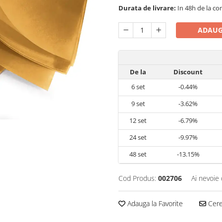
Durata de livrare:
In 48h de la co
ADAUG
De la
Discount
6
set
-0.44%
9
set
-3.62%
12
set
-6.79%
24
set
-9.97%
48
set
-13.15%
Cod Produs:
002706
Ai nevoie 
Adauga la Favorite
Cere 