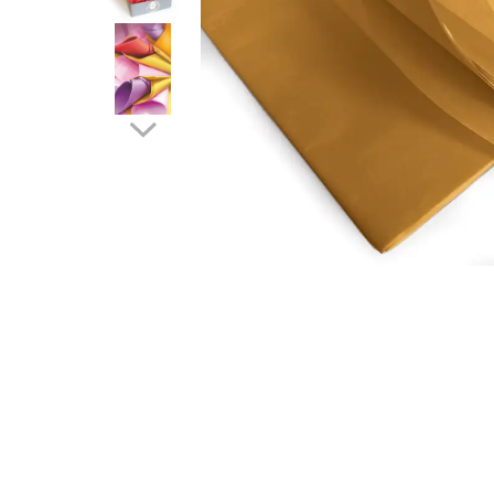
Pungi si sacose hartie kraft
Boxbag
Pungi hartie kraft
Pungi fereastra transparenta
Cutii si ambalaje carton
Cutii cu autoformare
Cutii 25x25x5 cm
Cutii 25x25x10 cm
Cutii 35x25x7 cm
Cutii 33x23x8 cm
Cutii 30x21x9 cm
Cutii 38x30x10 cm
Cutii curierat
Cutii cu inaltime variabila
Cutii curierat autoformare
Colectia de carti colorat