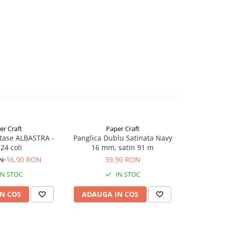
er Craft
Paper Craft
tase ALBASTRA -
Panglica Dublu Satinata Navy
Panglica 
 24 coli
16 mm, satin 91 m
Red 16
ON
16,90 RON
39,90 RON
IN STOC
IN STOC
N COS
ADAUGA IN COS
ADAUG