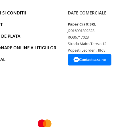
 SI CONDITII
DATE COMERCIALE
T
Paper Craft SRL
J2016001392323
 DE PLATA
RO36717023
Strada Maica Tereza 12
NARE ONLINE A LITIGIILOR
Popesti Leordeni, Ilfov
SAL
Contacteaza-ne