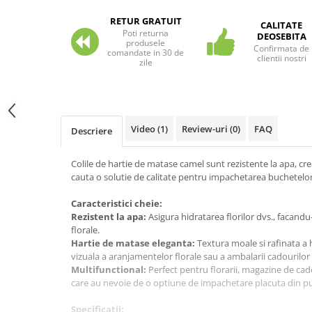
Carti pentru copii - Colectia
Povestiri de colorat
RETUR GRATUIT
CALITATE
Poti returna
DEOSEBITA
Arhivare&Depozitare
produsele
Confirmata de
comandate in 30 de
clientii nostri
Ambalare cadouri
zile
Hartie de matase
Hartie impachetat cadouri
Panglica satin
Video
(1)
Review-uri
(0)
FAQ
Descriere
Panglica dublu satinata 6 mm
Panglica dublu satinata 9 mm
Colile de hartie de matase camel sunt rezistente la apa, cre
cauta o solutie de calitate pentru impachetarea buchetelor 
Panglica dublu satinata 10 mm
Panglica dublu satinata 16 mm
Caracteristici cheie:
Hartie copiator alba si colorata
Rezistent la apa:
Asigura hidratarea florilor dvs., facand
florale.
Hartie de matase eleganta:
Textura moale si rafinata a h
vizuala a aranjamentelor florale sau a ambalarii cadourilor
Multifunctional:
Perfect pentru florarii, magazine de ca
care au nevoie de o optiune de impachetare placuta din pun
Specificatii: