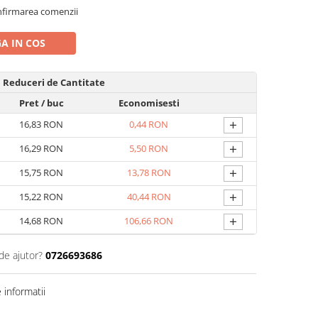
nfirmarea comenzii
A IN COS
Reduceri de Cantitate
Pret
/ buc
Economisesti
+
16,83 RON
0,44 RON
+
16,29 RON
5,50 RON
+
15,75 RON
13,78 RON
+
15,22 RON
40,44 RON
+
14,68 RON
106,66 RON
de ajutor?
0726693686
informatii