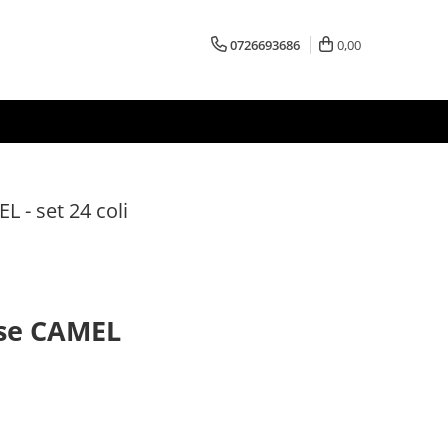
0726693686
0,00
 - set 24 coli
ase CAMEL