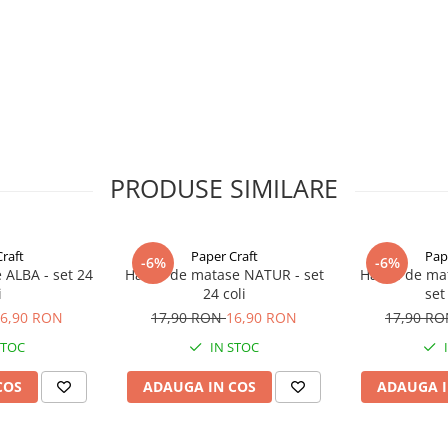
ite pentru a se potrivi oricarei
hartie de matase.
Comandati-le
 variata de
panglici dublu
PRODUSE SIMILARE
raft
Paper Craft
Pap
-6%
-6%
 ALBA - set 24
Hartie de matase NATUR - set
Hartie de ma
i
24 coli
set
6,90 RON
17,90 RON
16,90 RON
17,90 R
STOC
IN STOC
COS
ADAUGA IN COS
ADAUGA I