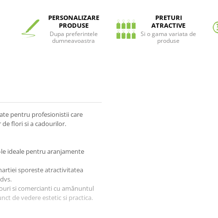
PERSONALIZARE
PRETURI
PRODUSE
ATRACTIVE
Dupa preferintele
Si o gama variata de
dumneavoastra
produse
ate pentru profesionistii care
de flori si a cadourilor.
u-le ideale pentru aranjamente
artiei sporeste atractivitatea
 dvs.
douri si comercianti cu amănuntul
ct de vedere estetic si practica.