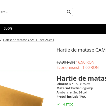
BLOG
 /
Hartie de matase CAMEL - set 24 coli
Hartie de matase CAMEL
17,90 RON
16,90 RON
Economisesti:
1,00
RON
Hartie de mat
Dimensiuni
: 50 x 75 cm
Material
: hartie 17 gr/mp
Ambalare:
Set 24 coli
Pretul include TVA.
IN STOC