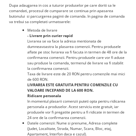
Dupa adaugarea in cos a tuturor produselor pe care doriti sa le
comandati, procesul de cumparare se continua prin apasarea
butonului si parcurgerea paginii de comanda. In pagina de comanda
va trebui sa completati urmatoarele:
Metoda de livrare
- Livrare prin curier rapid
Livrarea se va face la adresa mentionata de
dumneavoastra la plasarea comenzii. Pentru produsele
aflate pe stoc livrarea va fi facuta in termen de 48 ore de la
confirmarea comenzii. Pentru produsele care vor fi aduse
sau produse la comanda, termenul de livrare va fi stabilit
la confirmarea comenzii.
Taxa de livrare este de 20 RON pentru comenzile mai mici
de 600 RON.
LIVRAREA ESTE GRATUITA PENTRU COMENZILE CU
VALOARE INCEPAND DE LA 600 RON.
Ridicare personala
In momentul plasarii comenzii puteti opta pentru ridicarea
personala a produselor. Acest serviciu este gratuit, iar
produsele vor fi pregatite pentru a fi ridicate in termen de
24 ore de la confirmarea comenzii.
Datele comenzii: Nume si prenume, Adresa complete
(Judet, Localitate, Strada, Numar, Scara, Bloc, etaj,
Apartament, Interfon daca e cazul).