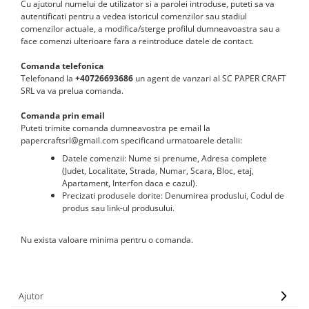
Cu ajutorul numelui de utilizator si a parolei introduse, puteti sa va
autentificati pentru a vedea istoricul comenzilor sau stadiul
comenzilor actuale, a modifica/sterge profilul dumneavoastra sau a
face comenzi ulterioare fara a reintroduce datele de contact.
Comanda telefonica
Telefonand la
+40726693686
un agent de vanzari al SC PAPER CRAFT
SRL va va prelua comanda.
Comanda prin email
Puteti trimite comanda dumneavostra pe email la
papercraftsrl@gmail.com specificand urmatoarele detalii:
Datele comenzii: Nume si prenume, Adresa complete
(Judet, Localitate, Strada, Numar, Scara, Bloc, etaj,
Apartament, Interfon daca e cazul).
Precizati produsele dorite: Denumirea produslui, Codul de
produs sau link-ul produsului.
Nu exista valoare minima pentru o comanda.
Ajutor