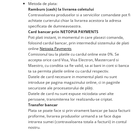
Metoda de plata:
Ramburs (cash) la livrarea coletului
Contravaloarea produselor si a serviciilor comandate pot fi
achitate curierului chiar la livrarea acestora la adresa
specificata de dumneavoastra.
Card bancar prin NETOPIA PAYMENTS
Poti plati instant, in momentul in care plasezi comanda,
folosind cardul bancar, prin intermediul sistemului de plati
online
Netopia Payments
Comisionul tau la platile cu cardul online este 0%. Se
accepta orice card Visa, Visa Electron, Mastercard si
Maestro, cu conditia sa fie valid, sa ai bani in cont si banca
ta sa permita platile online cu cardul respectiv.
Datele de card necesare in momentul platii nu sunt
introduse pe pagina magazinului online, ci in paginile
securizate ale procesatorului de plăți.
Datele de card nu sunt expuse niciodata unei alte
persoane, transmiterea lor realizandu-se criptat.
Transfer bancar
Plata se poate face si prin virament bancar pe baza facturii
proforme, livrarea produselor urmand a se face dupa
intrarea sumei (contravaloarea totala a facturii) in contul
nostru.