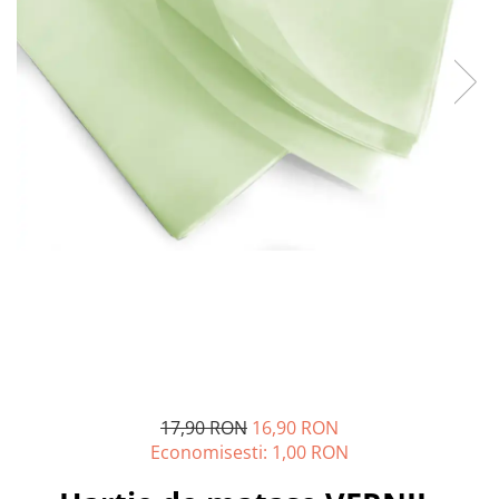
Pungi si sacose hartie kraft
Boxbag
Pungi hartie kraft
Pungi fereastra transparenta
Cutii si ambalaje carton
Cutii cu autoformare
Cutii 25x25x5 cm
Cutii 25x25x10 cm
Cutii 35x25x7 cm
Cutii 33x23x8 cm
Cutii 30x21x9 cm
Cutii 38x30x10 cm
Cutii curierat
Cutii cu inaltime variabila
17,90 RON
16,90 RON
Economisesti:
1,00
RON
Cutii curierat autoformare
Colectia de carti colorat