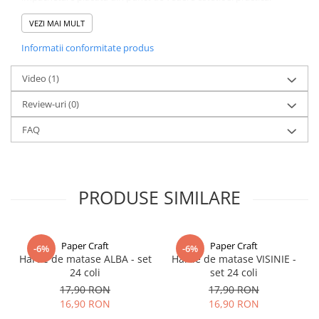
Specificatii:
VEZI MAI MULT
Dimensiune:
75 x 50 cm.
Informatii conformitate produs
Grosime:
17g/m², oferind o ambalare usoara, dar durabila
Culoare:
Disponibila intr-o gama de peste 30 de culori diferite
pentru a se potrivi oricarei ocazii sau teme.
Video
(1)
Review-uri
(0)
Transformati-va prezentarile florale cu eleganta colilor de
hartie
de matase.
Comandati-le astazi si imbunatatiti-va ambalarea
FAQ
cadourilor!
PRODUSE SIMILARE
Paper Craft
Paper Craft
-6%
-6%
Hartie de matase ALBA - set
Hartie de matase VISINIE -
24 coli
set 24 coli
17,90 RON
17,90 RON
16,90 RON
16,90 RON