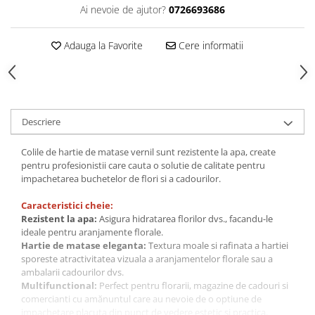
Ai nevoie de ajutor?
0726693686
Adauga la Favorite
Cere informatii
Descriere
Colile de hartie de matase vernil sunt rezistente la apa, create
pentru profesionistii care cauta o solutie de calitate pentru
impachetarea buchetelor de flori si a cadourilor.
Caracteristici cheie:
Rezistent la apa:
Asigura hidratarea florilor dvs., facandu-le
ideale pentru aranjamente florale.
Hartie de matase eleganta:
Textura moale si rafinata a hartiei
sporeste atractivitatea vizuala a aranjamentelor florale sau a
ambalarii cadourilor dvs.
Multifunctional:
Perfect pentru florarii, magazine de cadouri si
comercianti cu amănuntul care au nevoie de o optiune de
impachetare placuta din punct de vedere estetic si practica.