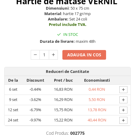
Hartie de matase VERNIL
Carti pentru copii - Colectia
Dimensiuni
: 50 x 75 cm
Povestiri de colorat
Material
: hartie 17 gr/mp
Arhivare&Depozitare
Ambalare:
Set 24 coli
Pretul include TVA.
Ambalare cadouri
Hartie de matase
IN STOC
Durata de livrare:
maxim 48h
Hartie impachetat cadouri
Panglica satin
ADAUGA IN COS
Panglica dublu satinata 6 mm
Panglica dublu satinata 9 mm
Reduceri de Cantitate
Panglica dublu satinata 10 mm
De la
Discount
Pret
/ buc
Economisesti
Panglica dublu satinata 16 mm
+
6
set
-0.44%
16,83 RON
0,44 RON
Hartie copiator alba si colorata
+
9
set
-3.62%
16,29 RON
5,50 RON
+
12
set
-6.79%
15,75 RON
13,78 RON
+
24
set
-9.97%
15,22 RON
40,44 RON
Cod Produs:
002775