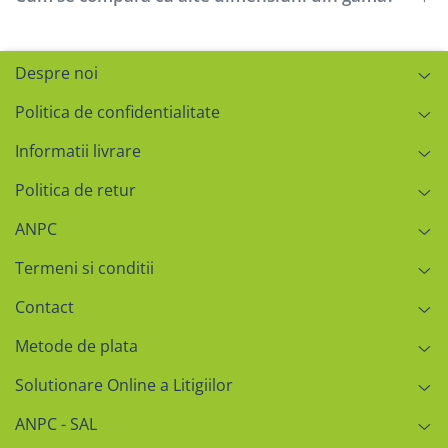
Despre noi
Politica de confidentialitate
Informatii livrare
Politica de retur
ANPC
Termeni si conditii
Contact
Metode de plata
Solutionare Online a Litigiilor
ANPC - SAL