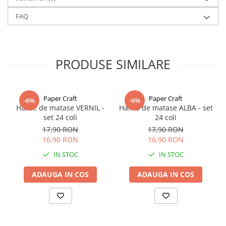
Disponibila în multiple latimi (6 mm, 9 mm, 16 mm, 22 mm, 28
FAQ
mm, 38 mm) si o paleta bogata de culori, de la nuante clasice (alb,
ivory, negru) la tonuri pastelate sau vibrante.
Alte culori si latimi de panglici gasiti la categoria
Panglica dublu
PRODUSE SIMILARE
satinata
Paper Craft
Paper Craft
-6%
-6%
Hartie de matase VERNIL -
Hartie de matase ALBA - set
set 24 coli
24 coli
17,90 RON
17,90 RON
16,90 RON
16,90 RON
IN STOC
IN STOC
ADAUGA IN COS
ADAUGA IN COS