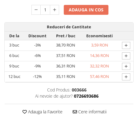
ADAUGA IN COS
Reduceri de Cantitate
De la
Discount
Pret
/ buc
Economisesti
+
3
buc
-3%
38,70 RON
3,59 RON
+
6
buc
-6%
37,51 RON
14,36 RON
+
9
buc
-9%
36,31 RON
32,32 RON
+
12
buc
-12%
35,11 RON
57,46 RON
Cod Produs:
003666
Ai nevoie de ajutor?
0726693686
Adauga la Favorite
Cere informatii