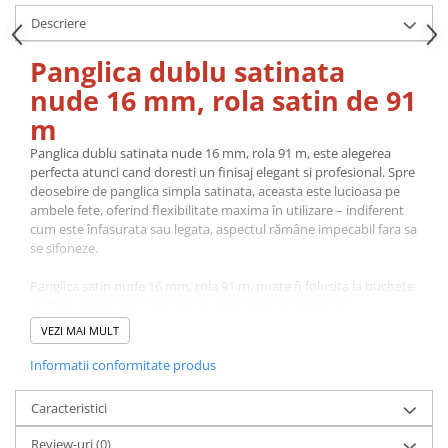
Descriere
Panglica dublu satinata
nude 16 mm, rola satin de 91
m
Panglica dublu satinata nude 16 mm, rola 91 m, este alegerea
perfecta atunci cand doresti un finisaj elegant si profesional. Spre
deosebire de panglica simpla satinata, aceasta este lucioasa pe
ambele fete, oferind flexibilitate maxima în utilizare – indiferent
cum este înfasurata sau legata, aspectul rămâne impecabil fara sa
se sifoneze.
Panglica satin nude 16 mm, rola 91 m, poate fi folosita la buchete
de flori, evenimente corporate, impachetare premium,
Halloween, gale elegante.
VEZI MAI MULT
Fabricata din material de calitate superioara, panglica are o
Informatii conformitate produs
textura moale, neteda si rezistenta la desfacere. Se preteaza la o
gama larga de utilizari: fundite si ambalaje pentru cadouri,
Caracteristici
decoratiuni la nunti, botezuri si alte evenimente, aranjamente
florale, proiecte de croitorie si accesorii fashion.
Review-uri
(0)