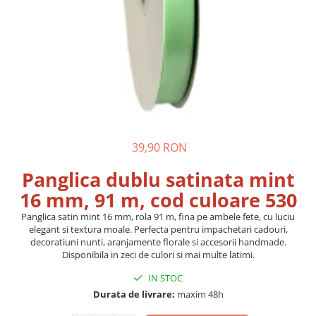
Pungi si sacose hartie kraft
Boxbag
Pungi hartie kraft
Pungi fereastra transparenta
Cutii si ambalaje carton
Cutii cu autoformare
Cutii 25x25x5 cm
39,90 RON
Cutii 25x25x10 cm
Cutii 35x25x7 cm
Panglica dublu satinata mint
Cutii 33x23x8 cm
16 mm, 91 m, cod culoare 530
Cutii 30x21x9 cm
Panglica satin mint 16 mm, rola 91 m, fina pe ambele fete, cu luciu
Cutii 38x30x10 cm
elegant si textura moale. Perfecta pentru impachetari cadouri,
decoratiuni nunti, aranjamente florale si accesorii handmade.
Cutii curierat
Disponibila in zeci de culori si mai multe latimi.
Cutii cu inaltime variabila
IN STOC
Cutii curierat autoformare
Durata de livrare:
maxim 48h
Colectia de carti colorat