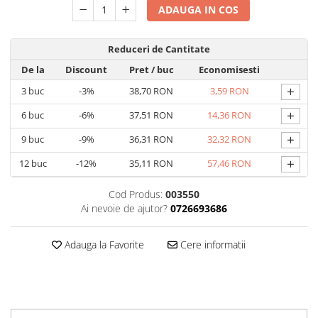
Carti pentru copii - Colectia
ADAUGA IN COS
Povestiri de colorat
Arhivare&Depozitare
Reduceri de Cantitate
Ambalare cadouri
De la
Discount
Pret
/ buc
Economisesti
Hartie de matase
+
3
buc
-3%
38,70 RON
3,59 RON
Hartie impachetat cadouri
+
6
buc
-6%
37,51 RON
14,36 RON
Panglica satin
+
9
buc
-9%
36,31 RON
32,32 RON
Panglica dublu satinata 6 mm
+
12
buc
-12%
35,11 RON
57,46 RON
Panglica dublu satinata 9 mm
Panglica dublu satinata 10 mm
Cod Produs:
003550
Panglica dublu satinata 16 mm
Ai nevoie de ajutor?
0726693686
Hartie copiator alba si colorata
Adauga la Favorite
Cere informatii