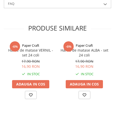
FAQ
Alte culori si latimi de panglici gasiti la categoria
Panglica dublu
satinata
PRODUSE SIMILARE
Paper Craft
Paper Craft
-6%
-6%
Hartie de matase VERNIL -
Hartie de matase ALBA - set
set 24 coli
24 coli
17,90 RON
17,90 RON
16,90 RON
16,90 RON
IN STOC
IN STOC
ADAUGA IN COS
ADAUGA IN COS