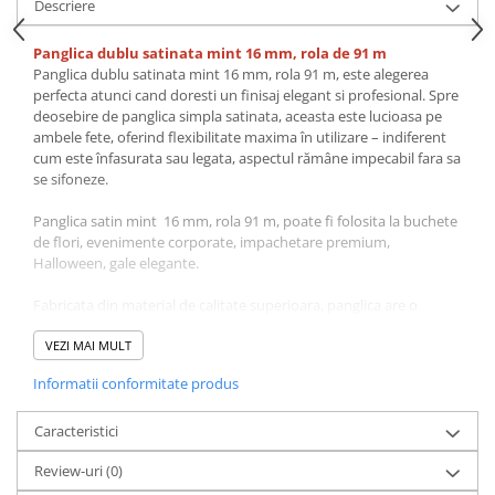
Descriere
Panglica dublu satinata mint 16 mm, rola de 91 m
Panglica dublu satinata mint 16 mm, rola 91 m, este alegerea
perfecta atunci cand doresti un finisaj elegant si profesional. Spre
deosebire de panglica simpla satinata, aceasta este lucioasa pe
ambele fete, oferind flexibilitate maxima în utilizare – indiferent
cum este înfasurata sau legata, aspectul rămâne impecabil fara sa
se sifoneze.
Panglica satin mint 16 mm, rola 91 m, poate fi folosita la buchete
de flori, evenimente corporate, impachetare premium,
Halloween, gale elegante.
Fabricata din material de calitate superioara, panglica are o
textura moale, neteda si rezistenta la desfacere. Se preteaza la o
gama larga de utilizari: fundite si ambalaje pentru cadouri,
VEZI MAI MULT
decoratiuni la nunti, botezuri si alte evenimente, aranjamente
Informatii conformitate produs
florale, proiecte de croitorie si accesorii fashion.
Disponibila în multiple latimi (6 mm, 9 mm, 16 mm, 22 mm, 28
Caracteristici
mm, 38 mm) si o paleta bogata de culori, de la nuante clasice (alb,
Review-uri
(0)
ivory, negru) la tonuri pastelate sau vibrante.