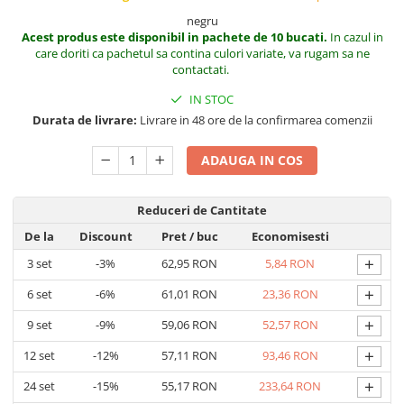
negru
Acest produs este disponibil in pachete de 10 bucati.
In cazul in
care doriti ca pachetul sa contina culori variate, va rugam sa ne
contactati.
IN STOC
Durata de livrare:
Livrare in 48 ore de la confirmarea comenzii
ADAUGA IN COS
Reduceri de Cantitate
De la
Discount
Pret
/ buc
Economisesti
+
3
set
-3%
62,95 RON
5,84 RON
+
6
set
-6%
61,01 RON
23,36 RON
+
9
set
-9%
59,06 RON
52,57 RON
+
12
set
-12%
57,11 RON
93,46 RON
+
24
set
-15%
55,17 RON
233,64 RON