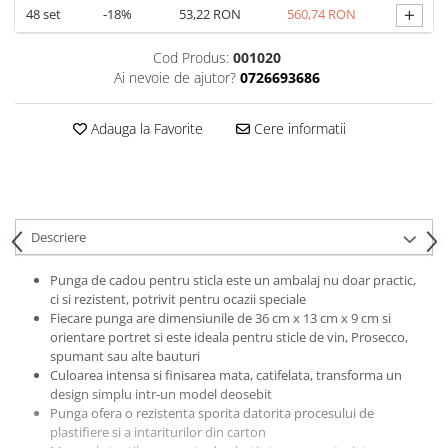
+
48
set
-18%
53,22 RON
560,74 RON
Cod Produs:
001020
Ai nevoie de ajutor?
0726693686
Adauga la Favorite
Cere informatii
Descriere
Punga de cadou pentru sticla este un ambalaj nu doar practic,
ci si rezistent, potrivit pentru ocazii speciale
Fiecare punga are dimensiunile de 36 cm x 13 cm x 9 cm si
orientare portret si este ideala pentru sticle de vin, Prosecco,
spumant sau alte bauturi
Culoarea intensa si finisarea mata, catifelata, transforma un
design simplu intr-un model deosebit
Punga ofera o rezistenta sporita datorita procesului de
plastifiere si a intariturilor din carton