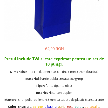
64,90 RON
Pre
tul include TVA si este exprimat pentru un set de
10 pungi.
Dimensiuni
: 13 cm (latime) x 36 cm (inaltime) x 9 cm (burduf)
Material
: hartie dublu cretata 200 g/mp
Tipar
: fonta tiparita ofset
Intarituri
: carton duplex
Manere
: snur polipropilena 4,5 mm cu capete de plastic transparente
Culori snur:
alb,
galben
,
albastru
,
auriu
,
rosu
,
verde
,
portocaliu
,