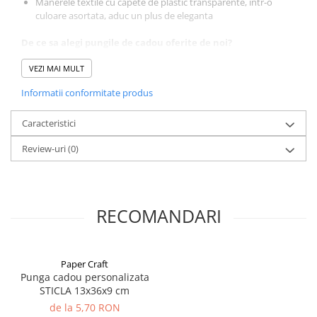
Manerele textile cu capete de plastic transparente, intr-o
culoare asortata, aduc un plus de eleganta
De ce sa alegi pungile de cadou oferite de noi?
Acestea sunt:
VEZI MAI MULT
Informatii conformitate produs
REZISTENTE
ELEGANTE
Caracteristici
PRACTICE
Review-uri
(0)
Nu te poti decide? Exploreaza colectia de produse Paper
Craft
RECOMANDARI
Paper Craft
Punga cadou personalizata
STICLA 13x36x9 cm
de la 5,70 RON