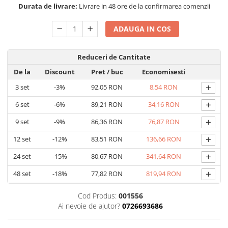
Durata de livrare:
Livrare in 48 ore de la confirmarea comenzii
ADAUGA IN COS
Reduceri de Cantitate
De la
Discount
Pret
/ buc
Economisesti
+
3
set
-3%
92,05 RON
8,54 RON
+
6
set
-6%
89,21 RON
34,16 RON
+
9
set
-9%
86,36 RON
76,87 RON
+
12
set
-12%
83,51 RON
136,66 RON
+
24
set
-15%
80,67 RON
341,64 RON
+
48
set
-18%
77,82 RON
819,94 RON
Cod Produs:
001556
Ai nevoie de ajutor?
0726693686