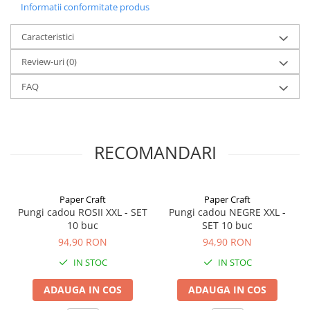
Informatii conformitate produs
Ideal pentru:
🛍️ Cadouri mari și premium (jucarii, decoratiuni, obiecte mari)
Caracteristici
👗 Fashion & clothing retail (haine, pantofi, accesorii)
💄 Cosmetice și beauty box-uri
Review-uri
(0)
🎁 Evenimente corporative și cadouri de birou
📚 Cărți voluminoase și albume foto
FAQ
🏪 Magazinele cu marcă proprie și boutique-uri
🎉 Cadouri petrecere
De ce alegem
pungile cadou XXL
bleumarin?
Culoare neutrală și elegantă care se potrivește oricărui brand
Capacitate mare pentru produse voluminoase
RECOMANDARI
Material solid care nu se rupe ușor
Se depozitează compact (stivuiește bine)
Aspect premium care crește percepția valorii cadoului
Paper Craft
Paper Craft
Pungi cadou ROSII XXL - SET
Pungi cadou NEGRE XXL -
10 buc
SET 10 buc
94,90 RON
94,90 RON
IN STOC
IN STOC
ADAUGA IN COS
ADAUGA IN COS