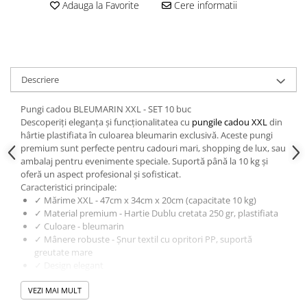
Adauga la Favorite
Cere informatii
Descriere
Pungi cadou BLEUMARIN XXL - SET 10 buc
Descoperiți eleganța și funcționalitatea cu
pungile cadou XXL
din
hârtie plastifiata în culoarea bleumarin exclusivă. Aceste pungi
premium sunt perfecte pentru cadouri mari, shopping de lux, sau
ambalaj pentru evenimente speciale. Suportă până la 10 kg și
oferă un aspect profesional și sofisticat.
Caracteristici principale:
✓ Mărime XXL - 47cm x 34cm x 20cm (capacitate 10 kg)
✓ Material premium - Hartie Dublu cretata 250 gr, plastifiata
✓ Culoare - bleumarin
✓ Mânere robuste - Șnur textil cu opritori PP, suportă
greutate mare
✓ Design elegant
✓ Eco-friendly
VEZI MAI MULT
✓ Reutilizabilă - Se reutilizează ușor
✓ Professional look - Ideală pentru retail și gift wrapping