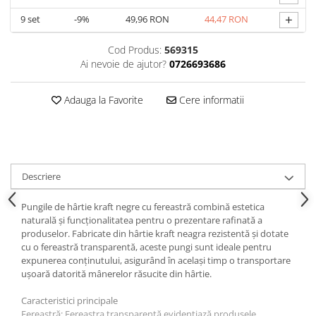
+
9
set
-9%
49,96 RON
44,47 RON
Cod Produs:
569315
Ai nevoie de ajutor?
0726693686
Adauga la Favorite
Cere informatii
Descriere
Pungile de hârtie kraft negre cu fereastră combină estetica
naturală și funcționalitatea pentru o prezentare rafinată a
produselor. Fabricate din hârtie kraft neagra rezistentă și dotate
cu o fereastră transparentă, aceste pungi sunt ideale pentru
expunerea conținutului, asigurând în același timp o transportare
ușoară datorită mânerelor răsucite din hârtie.
Caracteristici principale
Fereastră: Fereastra transparentă evidențiază produsele,