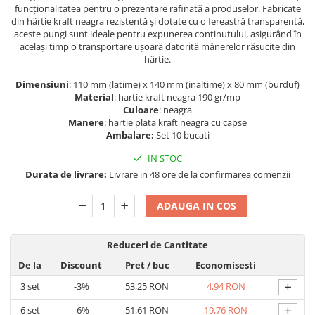
funcționalitatea pentru o prezentare rafinată a produselor. Fabricate
din hârtie kraft neagra rezistentă și dotate cu o fereastră transparentă,
aceste pungi sunt ideale pentru expunerea conținutului, asigurând în
același timp o transportare ușoară datorită mânerelor răsucite din
hârtie.
Dimensiuni
: 110 mm (latime) x 140 mm (inaltime) x 80 mm (burduf)
Material
: hartie kraft neagra 190 gr/mp
Culoare
: neagra
Manere
: hartie plata kraft neagra cu capse
Ambalare:
Set 10 bucati
IN STOC
Durata de livrare:
Livrare in 48 ore de la confirmarea comenzii
ADAUGA IN COS
Reduceri de Cantitate
De la
Discount
Pret
/ buc
Economisesti
+
3
set
-3%
53,25 RON
4,94 RON
+
6
set
-6%
51,61 RON
19,76 RON