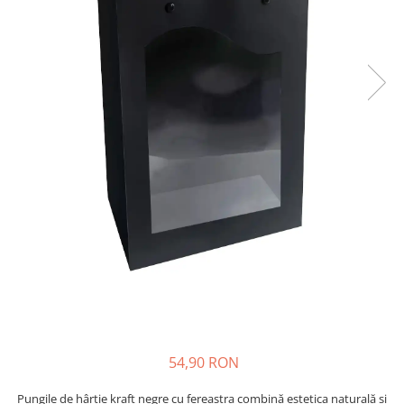
54,90 RON
Pungile de hârtie kraft negre cu fereastra combină estetica naturală și