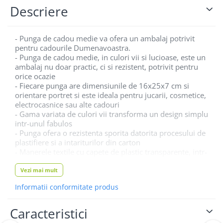
Descriere
- Punga de cadou medie va ofera un ambalaj potrivit
pentru cadourile Dumenavoastra.
- Punga de cadou medie, in culori vii si lucioase, este un
ambalaj nu doar practic, ci si rezistent, potrivit pentru
orice ocazie
- Fiecare punga are dimensiunile de 16x25x7 cm si
orientare portret si este ideala pentru jucarii, cosmetice,
electrocasnice sau alte cadouri
- Gama variata de culori vii transforma un design simplu
intr-unul fabulos
- Punga ofera o rezistenta sporita datorita procesului de
plastifiere si a intariturilor din carton
- Manerele textile cu capete de plastic transparente, intr-
o culoare asortata, aduc un plus de eleganta
Vezi mai mult
Informatii conformitate produs
De ce sa alegi pungile de
Caracteristici
cadou oferite de noi?