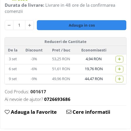
Durata de livrare:
Livrare in 48 ore de la confirmarea
comenzii
Adauga in cos
Reduceri de Cantitate
De la
Discount
Pret
/ buc
Economisesti
+
3
set
-3%
53,25 RON
4,94 RON
+
6
set
-6%
51,61 RON
19,76 RON
+
9
set
-9%
49,96 RON
44,47 RON
Cod Produs:
001617
Ai nevoie de ajutor?
0726693686
Adauga la Favorite
Cere informatii