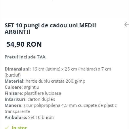
SET 10 pungi de cadou uni MEDII
ARGINTII
54,90 RON
Pretul include TVA.
Dimensiuni
: 16 cm (latime) x 25 cm (inaltime) x 7 cm
(burduf)
Material
: hartie dublu cretata 200 g/mp
Culoare
: argintiu
Finisare
: plastifiere lucioasa
Intarituri
: carton duplex
Manere
: snur polipropilena 4,5 mm cu capete de plastic
transparente
Ambalare:
Set 10 bucati
In stoc