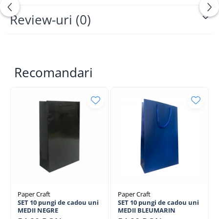
Review-uri
(0)
Acestea sunt:
REZISTENTE
ELEGANTE
PRACTICE
Recomandari
Exploreaza colectia de produse Paper Craft
Paper Craft
Paper Craft
SET 10 pungi de cadou uni
SET 10 pungi de cadou uni
MEDII NEGRE
MEDII BLEUMARIN