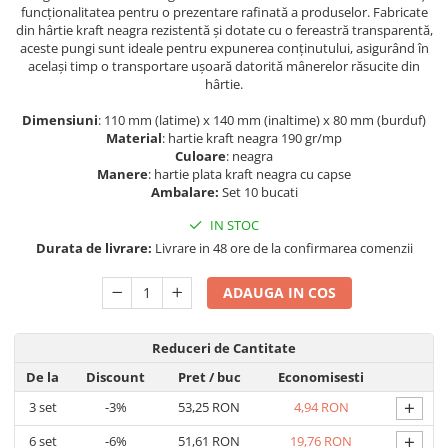
funcționalitatea pentru o prezentare rafinată a produselor. Fabricate
din hârtie kraft neagra rezistentă și dotate cu o fereastră transparentă,
aceste pungi sunt ideale pentru expunerea conținutului, asigurând în
același timp o transportare ușoară datorită mânerelor răsucite din
hârtie.
Dimensiuni
: 110 mm (latime) x 140 mm (inaltime) x 80 mm (burduf)
Material
: hartie kraft neagra 190 gr/mp
Culoare
: neagra
Manere
: hartie plata kraft neagra cu capse
Ambalare:
Set 10 bucati
IN STOC
Durata de livrare:
Livrare in 48 ore de la confirmarea comenzii
ADAUGA IN COS
Reduceri de Cantitate
De la
Discount
Pret
/ buc
Economisesti
+
3
set
-3%
53,25 RON
4,94 RON
+
6
set
-6%
51,61 RON
19,76 RON