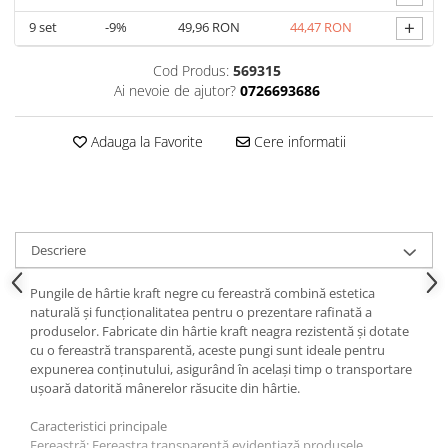
+
9
set
-9%
49,96 RON
44,47 RON
Cod Produs:
569315
Ai nevoie de ajutor?
0726693686
Adauga la Favorite
Cere informatii
Descriere
Pungile de hârtie kraft negre cu fereastră combină estetica
naturală și funcționalitatea pentru o prezentare rafinată a
produselor. Fabricate din hârtie kraft neagra rezistentă și dotate
cu o fereastră transparentă, aceste pungi sunt ideale pentru
expunerea conținutului, asigurând în același timp o transportare
ușoară datorită mânerelor răsucite din hârtie.
Caracteristici principale
Fereastră: Fereastra transparentă evidențiază produsele,