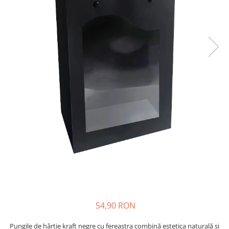
54,90 RON
Pungile de hârtie kraft negre cu fereastra combină estetica naturală și