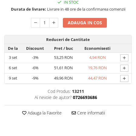
IN STOC
Durata de livrare:
Livrare in 48 ore de la confirmarea comenzii
ADAUGA IN COS
Reduceri de Cantitate
De la
Discount
Pret
/ buc
Economisesti
+
3
set
-3%
53,25 RON
4,94 RON
+
6
set
-6%
51,61 RON
19,76 RON
+
9
set
-9%
49,96 RON
44,47 RON
Cod Produs:
13211
Ai nevoie de ajutor?
0726693686
Adauga la Favorite
Cere informatii