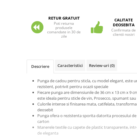
Carti pentru copii - Colectia
Povestiri de colorat
RETUR GRATUIT
Arhivare&Depozitare
CALITATE
Poti returna
DEOSEBITA
Ambalare cadouri
produsele
Confirmata de
comandate in 30 de
Hartie de matase
clientii nostri
zile
Hartie impachetat cadouri
Panglica satin
Panglica dublu satinata 6 mm
Caracteristici
Review-uri
(0)
Descriere
Panglica dublu satinata 9 mm
Panglica dublu satinata 10 mm
Punga de cadou pentru sticla, cu model elegant, este un
Panglica dublu satinata 16 mm
rezistent, potrivit pentru ocazii speciale
Fiecare punga are dimensiunile de 36 cm x 13 cm x 9 cm 
Hartie copiator alba si colorata
este ideala pentru sticle de vin, Prosecco, spumant sau 
Culorile intense si finisarea mata, catifelata, transfor
deosebit
Punga ofera o rezistenta sporita datorita procesului de pl
carton
Manerele textile cu capete de plastic transparente, intr
de eleganta