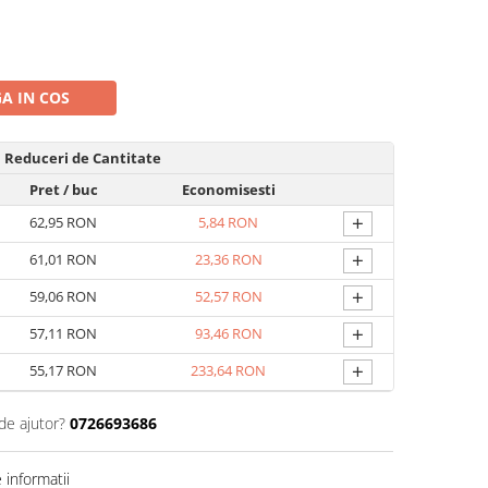
A IN COS
Reduceri de Cantitate
Pret
/ buc
Economisesti
+
62,95 RON
5,84 RON
+
61,01 RON
23,36 RON
+
59,06 RON
52,57 RON
+
57,11 RON
93,46 RON
+
55,17 RON
233,64 RON
de ajutor?
0726693686
informatii