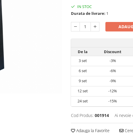
IN STOC
Durata de livrare:
1
ADAUG
De la
Discount
3
set
-3%
6
set
-6%
9
set
-9%
12
set
-12%
24
set
-15%
Cod Produs:
001914
Ai nevoie 
Adauga la Favorite
Cere 