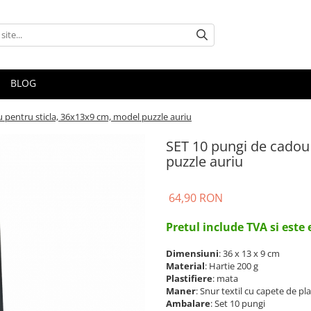
BLOG
 pentru sticla, 36x13x9 cm, model puzzle auriu
SET 10 pungi de cadou
puzzle auriu
64,90 RON
Pretul include TVA si este
Dimensiuni
: 36 x 13 x 9 cm
Material
: Hartie 200 g
Plastifiere
: mata
Maner
: Snur textil cu capete de pl
Ambalare
: Set 10 pungi