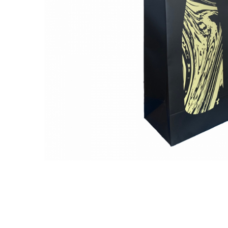
Pungi si sacose hartie kraft
Boxbag
Pungi hartie kraft
Pungi fereastra transparenta
Cutii si ambalaje carton
Cutii cu autoformare
Cutii 25x25x5 cm
Cutii 25x25x10 cm
Cutii 35x25x7 cm
Cutii 33x23x8 cm
Cutii 30x21x9 cm
Cutii 38x30x10 cm
Cutii curierat
Cutii cu inaltime variabila
Cutii curierat autoformare
Colectia de carti colorat