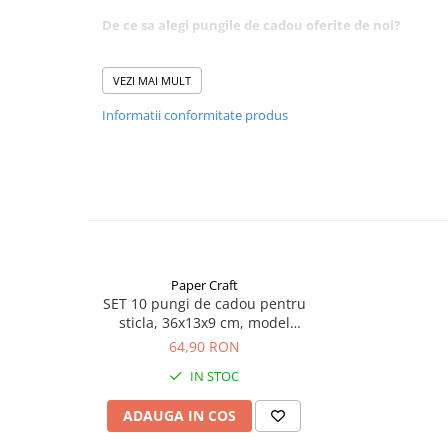
De ce sa alegi pungile de cadou oferite de noi?
Acestea sunt:
VEZI MAI MULT
REZISTENTE
ELEGANTE
Informatii conformitate produs
PRACTICE
Nu te poti decide? Exploreaza colectia de pungi de ca
Paper Craft
SET 10 pungi de cadou pentru
sticla, 36x13x9 cm, model
elegant bleumarin
64,90 RON
IN STOC
ADAUGA IN COS