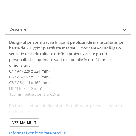
Descriere
Design-ul personalizat va fi tipărit pe plicuri de înaltă calitate, pe
hartie de 250 g/m² plastifiata mat sau lucios care vor adăuga o
senzație reală de calitate oricărui proiect. Aceste plicuri
personalizate imprimate sunt disponibile în următoarele
dimensiuni:
C4 / A4 (229 x 324 mm)
C5 / A5 (162 x 229 mm)
C6 / A6 (114 x 162 mm)
DL (110 x 220 mm)
155 mm pătrat pentru CD-uri
Preturile sunt orientative si vor fi confirmate pe email odata cu
preluarea comenzii.
Acest produs este un articol realizat la comandă și nu poate fi
livrat din stoc. Termenul de livrare poate fi de 5 -7 zile lucrătoare.
VEZI MAI MULT
Informatii conformitate produs