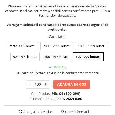
Carti pentru copii - Colectia
Plasarea unei comenzi reprezinta doar o cerere de oferta. Va vom
Povestiri de colorat
contacta in cel mai scurt timp posibil pentru confirmarea pretului si a
Arhivare&Depozitare
termenelor de executie.
Ambalare cadouri
Va rugam selectati cantitatea corespunzatoare categoriei de
Hartie de matase
pret dorite.
Cantitate
:
Hartie impachetat cadouri
Panglica satin
Peste 3000 bucati
2000 - 2999 bucati
1000 - 1999 bucati
Panglica dublu satinata 6 mm
500 - 999 bucati
300 - 499 bucati
100 - 299 bucati
Panglica dublu satinata 9 mm
Panglica dublu satinata 10 mm
IN STOC
Panglica dublu satinata 16 mm
Durata de livrare:
In 48h de la confirmarea comenzii
Hartie copiator alba si colorata
ADAUGA IN COS
Cod Produs:
Plic C4 (100-299)
Ai nevoie de ajutor?
0726693686
Adauga la Favorite
Cere informatii