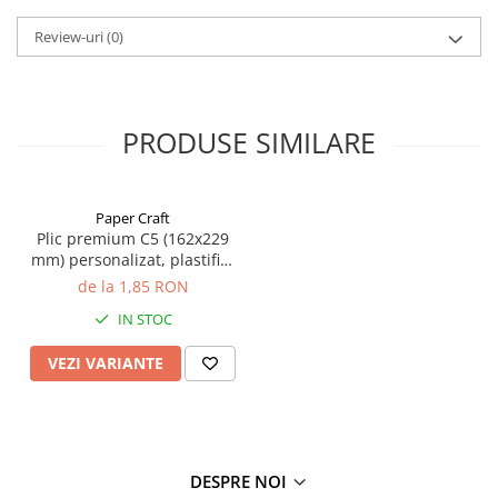
Review-uri
(0)
PRODUSE SIMILARE
Paper Craft
Plic premium C5 (162x229
mm) personalizat, plastifiat
si banda dublu adeziva
de la 1,85 RON
(peal&seal)
IN STOC
VEZI VARIANTE
DESPRE NOI