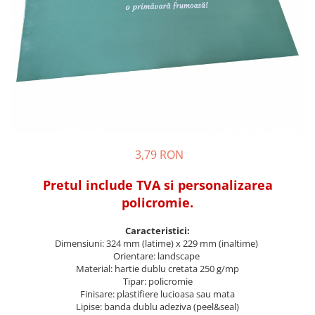
Pungi si sacose hartie kraft
Boxbag
Pungi hartie kraft
Pungi fereastra transparenta
Cutii si ambalaje carton
Cutii cu autoformare
Cutii 25x25x5 cm
Cutii 25x25x10 cm
3,79 RON
Cutii 35x25x7 cm
Pretul include TVA si personalizarea
Cutii 33x23x8 cm
policromie.
Cutii 30x21x9 cm
Cutii 38x30x10 cm
Caracteristici:
Dimensiuni: 324 mm (latime) x 229 mm (inaltime)
Cutii curierat
Orientare: landscape
Cutii cu inaltime variabila
Material: hartie dublu cretata 250 g/mp
Tipar: policromie
Cutii curierat autoformare
Finisare: plastifiere lucioasa sau mata
Colectia de carti colorat
Lipise: banda dublu adeziva (peel&seal)