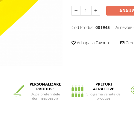
ADAUG
Cod Produs:
001945
Ai nevoie 
Adauga la Favorite
Cere 
PERSONALIZARE
PRETURI
PRODUSE
ATRACTIVE
Dupa preferintele
Si o gama variata de
dumneavoastra
produse