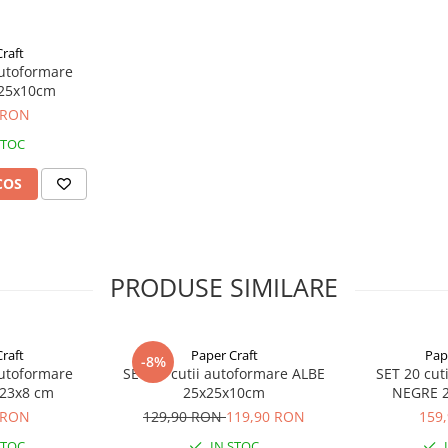
 ne contactati prin
email
.
raft
 cutii de carton Paper Craft
autoformare
25x10cm
 RON
STOC
COS
PRODUSE SIMILARE
raft
Paper Craft
Pap
-8%
autoformare
SET 20 cutii autoformare ALBE
SET 20 cut
23x8 cm
25x25x10cm
NEGRE 
 RON
129,90 RON
119,90 RON
159
STOC
IN STOC