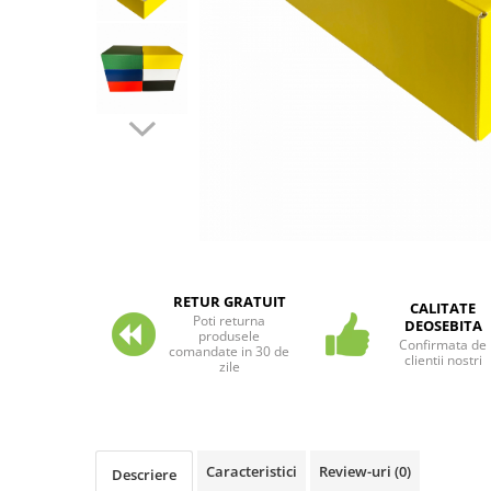
Pungi si sacose hartie kraft
Boxbag
Pungi hartie kraft
Pungi fereastra transparenta
Cutii si ambalaje carton
Cutii cu autoformare
Cutii 25x25x5 cm
Cutii 25x25x10 cm
Cutii 35x25x7 cm
Cutii 33x23x8 cm
RETUR GRATUIT
CALITATE
Poti returna
Cutii 30x21x9 cm
DEOSEBITA
produsele
Confirmata de
comandate in 30 de
Cutii 38x30x10 cm
clientii nostri
zile
Cutii curierat
Cutii cu inaltime variabila
Cutii curierat autoformare
Caracteristici
Review-uri
(0)
Colectia de carti colorat
Descriere