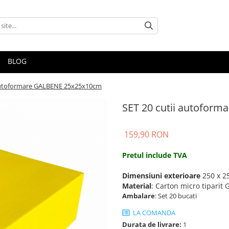
BLOG
 autoformare GALBENE 25x25x10cm
SET 20 cutii autofor
159,90 RON
Pretul include TVA
Dimensiuni exterioare
250 x 2
Material
: Carton micro tiparit 
Ambalare
: Set 20 bucati
LA COMANDA
Durata de livrare:
1