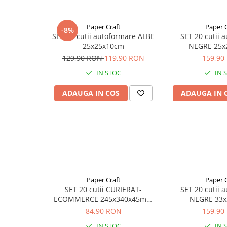
Dimensiuni 25 cm x 25 cm x 10 cm
Daca doriti personalizarea acestor cutii, va rugam sa
Paper Craft
Paper C
-8%
Nu stiti inca ce cutie sa alegeti? Explorati colectia de
SET 20 cutii autoformare ALBE
SET 20 cutii 
25x25x10cm
NEGRE 25x
129,90 RON
119,90 RON
159,90
IN STOC
IN 
ADAUGA IN COS
ADAUGA IN 
Paper Craft
Paper C
SET 20 cutii CURIERAT-
SET 20 cutii 
ECOMMERCE 245x340x45mm
NEGRE 33x
cu AUTOADEZIV, BANDA
84,90 RON
159,90
DESIGILARE
IN STOC
IN 