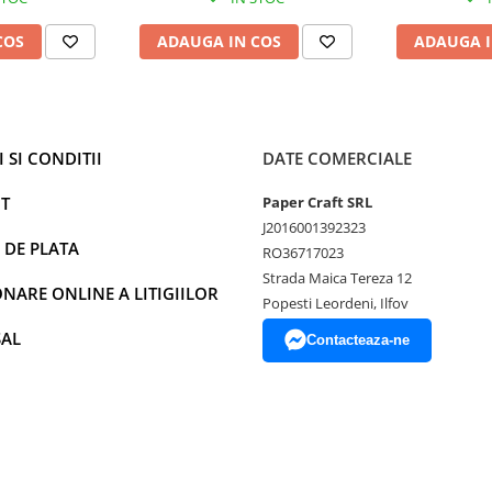
COS
ADAUGA IN COS
ADAUGA I
 SI CONDITII
DATE COMERCIALE
T
Paper Craft SRL
J2016001392323
 DE PLATA
RO36717023
Strada Maica Tereza 12
NARE ONLINE A LITIGIILOR
Popesti Leordeni, Ilfov
SAL
Contacteaza-ne