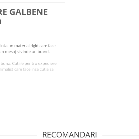
RE GALBENE
m
inta un material rigid care face
 un mesaj si vinde un brand.
i buna. Cutiile pentru expediere
nimalist care face insa cutia sa
le
totusi atat de usor, care ofera
ostul pachetului
ea mai ieftina si naturala finisare
dere facil, aceasta cutie te va
od rapid si sigur
a cu marker
RECOMANDARI
ign propriu