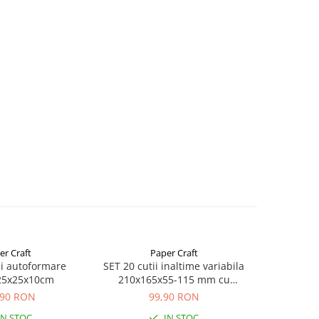
er Craft
Paper Craft
ii autoformare
SET 20 cutii inaltime variabila
SET 20 cu
25x25x10cm
210x165x55-115 mm cu
25x
AUTOADEZIV, BANDA
,90 RON
99,90 RON
1
DESIGILARE
IN STOC
IN STOC