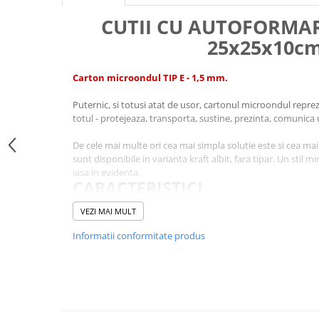
Carti pentru copii - Colectia
CUTII CU AUTOFORMA
Povestiri de colorat
25x25x10c
Arhivare&Depozitare
Ambalare cadouri
Carton microondul TIP E - 1,5 mm.
Hartie de matase
Hartie impachetat cadouri
Puternic, si totusi atat de usor, cartonul microondul reprez
totul - protejeaza, transporta, sustine, prezinta, comunica
Panglica satin
De cele mai multe ori cea mai simpla solutie este si cea ma
Panglica dublu satinata 6 mm
sunt disponibile in varianta kraft albit, fara tipar. Un stil mi
Panglica dublu satinata 9 mm
iasa in evidenta.
Panglica dublu satinata 10 mm
CARACTERISTICI
Panglica dublu satinata 16 mm
Perfecta pentru a expedia articole mici, usoare sau fragi
VEZI MAI MULT
Produsa din carton microondul, un material puternic, si 
Hartie copiator alba si colorata
un grad de protectie ridicat fara a creste greutatea si c
Informatii conformitate produs
Cartonul este tiparit GALBEN si lucios la exterior, fiind c
posibila pentru produse elegante
Avand un sistem de auto-formare si de inchidere / deschi
ajuta sa ambalezi ceea ce doresti sa expediezi intr-un m
Suprafata cutiei permite lipirea etichetelor sau scriere
Reprezinta o baza perfecta pentru personalizare cu des