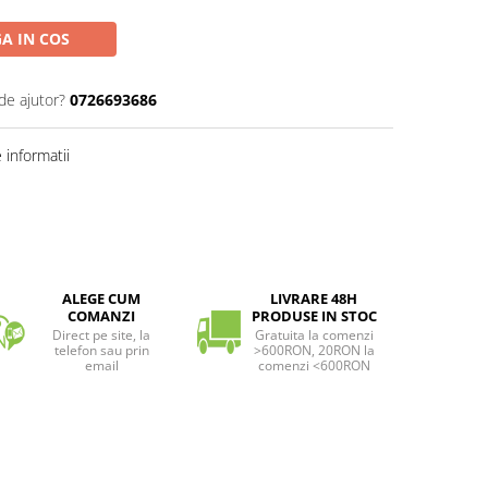
A IN COS
de ajutor?
0726693686
informatii
ALEGE CUM
LIVRARE 48H
COMANZI
PRODUSE IN STOC
Direct pe site, la
Gratuita la comenzi
telefon sau prin
>600RON, 20RON la
email
comenzi <600RON