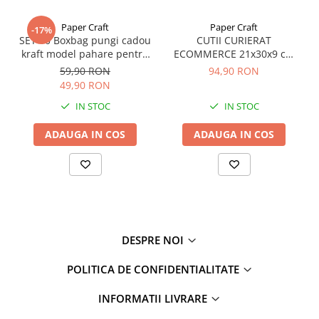
Paper Craft
Paper Craft
-17%
SET 10 Boxbag pungi cadou
CUTII CURIERAT
kraft model pahare pentru
ECOMMERCE 21x30x9 cm
1 sticla vin (35x10x9 cm)
cu AUTOADEZIV, BANDA
59,90 RON
94,90 RON
DESIGILARE
49,90 RON
IN STOC
IN STOC
ADAUGA IN COS
ADAUGA IN COS
DESPRE NOI
POLITICA DE CONFIDENTIALITATE
INFORMATII LIVRARE