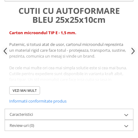
CUTII CU AUTOFORMARE
BLEU 25x25x10cm
Carton microondul TIP E - 1,5 mm.
Puternic, si totusi atat de usor, cartonul microondul reprezinta
un material rigid care face totul - protejeaza, transporta, sustine,
prezinta, comunica un mesaj si vinde un brand.
De cele mai multe ori cea mai simpla solutie este si cea mai buna.
Cutiile pentru expediere sunt disponibile in varianta kraft albit,
fara tipar. Un stil minimalist care face insa cutia sa iasa in
evidenta.
CARACTERISTICI
VEZI MAI MULT
Perfecta pentru a expedia articole mici, usoare sau fragile
Informatii conformitate produs
Produsa din carton microondul, un material puternic, si totusi
atat de usor, care ofera un grad de protectie ridicat fara a
Caracteristici
creste greutatea si costul pachetului
Cartonul este tiparit BLEU si lucios la exterior, fiind cea mai
Review-uri
(0)
ieftina si naturala finisare posibila pentru produse elegante
Avand un sistem de auto-formare si de inchidere / deschidere