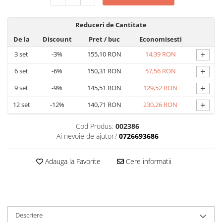
Reduceri de Cantitate
De la
Discount
Pret
/ buc
Economisesti
+
3
set
-3%
155,10 RON
14,39 RON
+
6
set
-6%
150,31 RON
57,56 RON
+
9
set
-9%
145,51 RON
129,52 RON
+
12
set
-12%
140,71 RON
230,26 RON
Cod Produs:
002386
Ai nevoie de ajutor?
0726693686
Adauga la Favorite
Cere informatii
Descriere