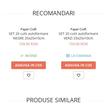
facil, aceasta cutie te va ajuta sa ambalezi ceea ce doresti sa
expediezi intr-un mod rapid si sigur
Suprafata cutiei permite lipirea etichetelor sau scrierea cu
RECOMANDARI
marker
Reprezinta o baza perfecta pentru personalizare cu design
propriu
Dimensiuni 25 cm x 25 cm x 10 cm
Paper Craft
Paper Craft
Daca doriti personalizarea acestor cutii, va rugam sa ne
SET 20 cutii autoformare
SET 20 cutii autoformare
contactati prin
email
.
NEGRE 25x25x10cm
VERZI 25x25x10cm
159,90 RON
159,90 RON
Nu stiti inca ce cutie sa alegeti? Explorati colectia de cutii
de carton Paper Craft
IN STOC
LA COMANDA
ADAUGA IN COS
ADAUGA IN COS
PRODUSE SIMILARE