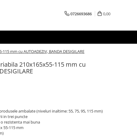
0726693686
0,00
65x55-115 mm cu AUTOADEZIV, BANDA DESIGILARE
variabila 210x165x55-115 mm cu
DESIGILARE
e produsele ambalate (niveluri inaltime: 55, 75, 95, 115 mm)
ii in trei puncte
o rezistenta mai buna
 x 55-115 mm
mm)