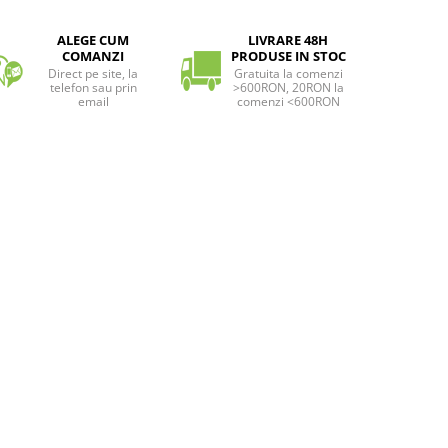
ALEGE CUM
LIVRARE 48H
COMANZI
PRODUSE IN STOC
Direct pe site, la
Gratuita la comenzi
telefon sau prin
>600RON, 20RON la
email
comenzi <600RON