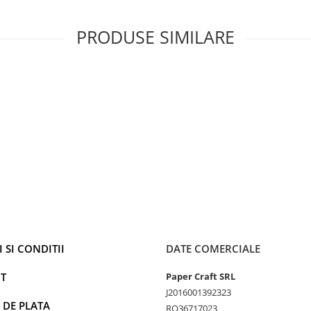
 expediezi intr-un mod rapid
PRODUSE SIMILARE
 scrierea cu marker
e cu design propriu
 sa ne contactati prin
email
.
 de cutii de carton Paper
 SI CONDITII
DATE COMERCIALE
T
Paper Craft SRL
J2016001392323
 DE PLATA
RO36717023