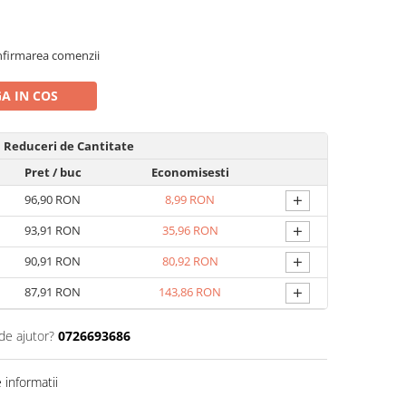
nfirmarea comenzii
A IN COS
Reduceri de Cantitate
Pret
/ buc
Economisesti
+
96,90 RON
8,99 RON
+
93,91 RON
35,96 RON
+
90,91 RON
80,92 RON
+
87,91 RON
143,86 RON
de ajutor?
0726693686
informatii