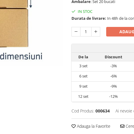
Ambalare
: Set 20 bucati
IN STOC
Durata de livrare:
In 48h de la co
ADAUG
De la
Discount
3
set
-3%
6
set
-6%
9
set
-9%
12
set
-12%
Cod Produs:
000634
Ai nevoie 
Adauga la Favorite
Cere 