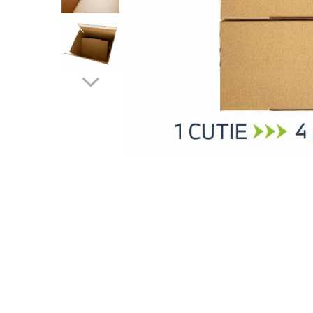
Pungi si sacose hartie kraft
Boxbag
Pungi hartie kraft
Pungi fereastra transparenta
Cutii si ambalaje carton
Cutii cu autoformare
Cutii 25x25x5 cm
Cutii 25x25x10 cm
Cutii 35x25x7 cm
Cutii 33x23x8 cm
Cutii 30x21x9 cm
Cutii 38x30x10 cm
Cutii curierat
Cutii cu inaltime variabila
Cutii curierat autoformare
Colectia de carti colorat