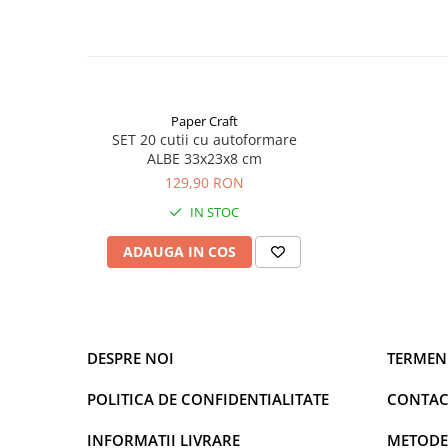
cutie te va ajuta sa ambalezi ceea ce doresti sa
si sigur
Suprafata cutiei permite lipirea etichetelor sau
Reprezinta o baza perfecta pentru personalizar
Dimensiuni 210x165x55-115 mm
Daca doriti personalizarea acestor cutii, va rugam
Paper Craft
SET 20 cutii cu autoformare
ALBE 33x23x8 cm
Nu stiti inca ce cutie sa alegeti? Explorati colectia
Craft
129,90 RON
IN STOC
ADAUGA IN COS
DESPRE NOI
TERMENI
POLITICA DE CONFIDENTIALITATE
CONTAC
INFORMATII LIVRARE
METODE