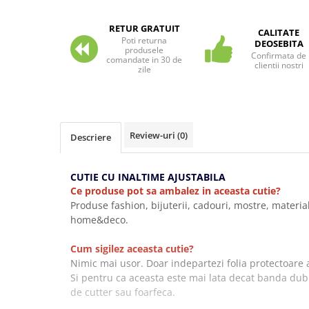
Carti pentru copii - Colectia
Povestiri de colorat
RETUR GRATUIT
CALITATE
Poti returna
Arhivare&Depozitare
DEOSEBITA
produsele
Confirmata de
Ambalare cadouri
comandate in 30 de
clientii nostri
zile
Hartie de matase
Hartie impachetat cadouri
Panglica satin
Review-uri
(0)
Descriere
Panglica dublu satinata 6 mm
Panglica dublu satinata 9 mm
CUTIE CU INALTIME AJUSTABILA
Panglica dublu satinata 10 mm
Ce produse pot sa ambalez in aceasta cutie?
Panglica dublu satinata 16 mm
Produse fashion, bijuterii, cadouri, mostre, materia
Hartie copiator alba si colorata
home&deco.
Cum sigilez aceasta cutie?
Nimic mai usor. Doar indepartezi folia protectoare
Si pentru ca aceasta este mai lata decat banda dub
de cutter sau foarfeca.