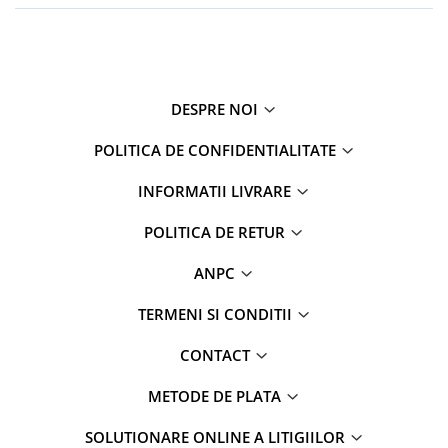
Carti pentru copii - Colectia
Povestiri de colorat
Arhivare&Depozitare
Ambalare cadouri
DESPRE NOI
Hartie de matase
Hartie impachetat cadouri
POLITICA DE CONFIDENTIALITATE
Panglica satin
INFORMATII LIVRARE
Panglica dublu satinata 6 mm
Panglica dublu satinata 9 mm
POLITICA DE RETUR
Panglica dublu satinata 10 mm
ANPC
Panglica dublu satinata 16 mm
Hartie copiator alba si colorata
TERMENI SI CONDITII
CONTACT
METODE DE PLATA
SOLUTIONARE ONLINE A LITIGIILOR