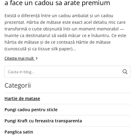
a face un cadou sa arate premium
Pungi si sacose hartie kraft
Boxbag
Există o diferență între un cadou ambalat și un cadou
Pungi hartie kraft
prezentat. Hârtia de mătase este exact acel detaliu mic care
transformă o cutie obișnuită într-un moment memorabil —
Pungi fereastra transparenta
înainte ca destinatarul să vadă măcar ce e înăuntru. Ce este
Cutii si ambalaje carton
hârtia de mătase și de ce contează Hârtie de mătase
Cutii cu autoformare
(cunoscută și ca tissue silk paper)...
Cutii 25x25x5 cm
Citeste mai mult
Cutii 25x25x10 cm
Cutii 35x25x7 cm
Cutii 33x23x8 cm
Categorii
Cutii 30x21x9 cm
Cutii 38x30x10 cm
Hartie de matase
Cutii curierat
Pungi cadou pentru sticle
Cutii cu inaltime variabila
Pungi Kraft cu fereastra transparenta
Cutii curierat autoformare
Colectia de carti colorat
Panglica satin