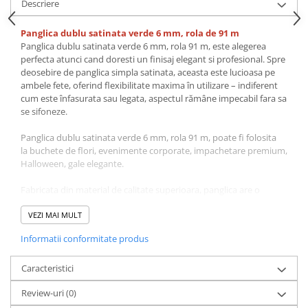
Descriere
Panglica dublu satinata verde 6 mm, rola de 91 m
Panglica dublu satinata verde 6 mm, rola 91 m, este alegerea
perfecta atunci cand doresti un finisaj elegant si profesional. Spre
deosebire de panglica simpla satinata, aceasta este lucioasa pe
ambele fete, oferind flexibilitate maxima în utilizare – indiferent
cum este înfasurata sau legata, aspectul rămâne impecabil fara sa
se sifoneze.
Panglica dublu satinata verde 6 mm, rola 91 m, poate fi folosita
la buchete de flori, evenimente corporate, impachetare premium,
Halloween, gale elegante.
Fabricata din material de calitate superioara, panglica are o
textura moale, neteda si rezistenta la desfacere. Se preteaza la o
gama larga de utilizari: fundite si ambalaje pentru cadouri,
VEZI MAI MULT
decoratiuni la nunti, botezuri si alte evenimente, aranjamente
Informatii conformitate produs
florale, proiecte de croitorie si accesorii fashion.
Disponibila în multiple latimi (6 mm, 9 mm, 16 mm, 22 mm, 28
Caracteristici
mm, 38 mm) si o paleta bogata de culori, de la nuante clasice (alb,
Review-uri
(0)
ivory, negru) la tonuri pastelate sau vibrante.