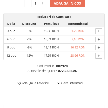
ADAUGA IN COS
Reduceri de Cantitate
De la
Discount
Pret
/ buc
Economisesti
+
3
buc
-3%
19,30 RON
1,79 RON
+
6
buc
-6%
18,71 RON
7,16 RON
+
9
buc
-9%
18,11 RON
16,12 RON
+
12
buc
-12%
17,51 RON
28,66 RON
Cod Produs:
002928
Ai nevoie de ajutor?
0726693686
Adauga la Favorite
Cere informatii