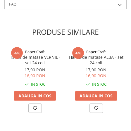
FAQ
Alte culori si latimi de panglici gasiti la categoria
Panglica dublu
satinata
PRODUSE SIMILARE
Paper Craft
Paper Craft
-6%
-6%
Hartie de matase VERNIL -
Hartie de matase ALBA - set
set 24 coli
24 coli
17,90 RON
17,90 RON
16,90 RON
16,90 RON
IN STOC
IN STOC
ADAUGA IN COS
ADAUGA IN COS