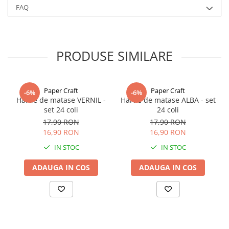
mm, 38 mm) si o paleta bogata de culori, de la nuante clasice (alb,
FAQ
ivory, negru) la tonuri pastelate sau vibrante.
Alte culori si latimi de panglici gasiti la categoria
Panglica dublu
satinata
PRODUSE SIMILARE
Paper Craft
Paper Craft
-6%
-6%
Hartie de matase VERNIL -
Hartie de matase ALBA - set
set 24 coli
24 coli
17,90 RON
17,90 RON
16,90 RON
16,90 RON
IN STOC
IN STOC
ADAUGA IN COS
ADAUGA IN COS