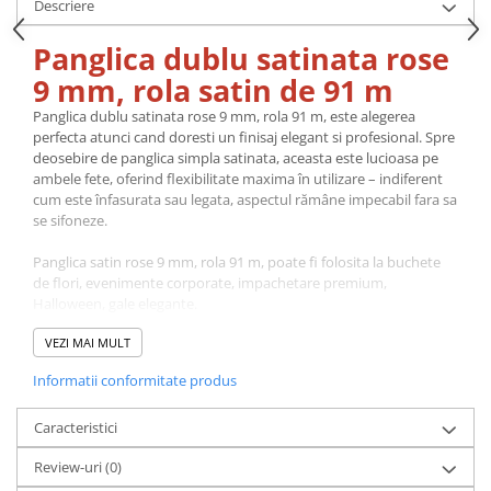
Descriere
Panglica dublu satinata rose
9 mm, rola satin de 91 m
Panglica dublu satinata rose 9 mm, rola 91 m, este alegerea
perfecta atunci cand doresti un finisaj elegant si profesional. Spre
deosebire de panglica simpla satinata, aceasta este lucioasa pe
ambele fete, oferind flexibilitate maxima în utilizare – indiferent
cum este înfasurata sau legata, aspectul rămâne impecabil fara sa
se sifoneze.
Panglica satin rose 9 mm, rola 91 m, poate fi folosita la buchete
de flori, evenimente corporate, impachetare premium,
Halloween, gale elegante.
VEZI MAI MULT
Fabricata din material de calitate superioara, panglica are o
textura moale, neteda si rezistenta la desfacere. Se preteaza la o
Informatii conformitate produs
gama larga de utilizari: fundite si ambalaje pentru cadouri,
decoratiuni la nunti, botezuri si alte evenimente, aranjamente
Caracteristici
florale, proiecte de croitorie si accesorii fashion.
Review-uri
(0)
Disponibila în multiple latimi (6 mm, 9 mm, 16 mm, 22 mm, 28