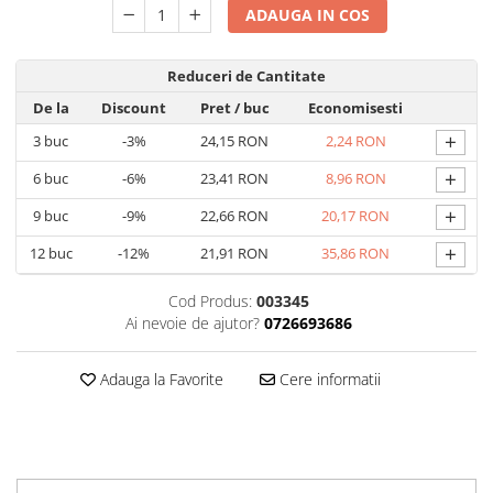
Carti pentru copii - Colectia
ADAUGA IN COS
Povestiri de colorat
Arhivare&Depozitare
Reduceri de Cantitate
Ambalare cadouri
De la
Discount
Pret
/ buc
Economisesti
Hartie de matase
+
3
buc
-3%
24,15 RON
2,24 RON
Hartie impachetat cadouri
+
6
buc
-6%
23,41 RON
8,96 RON
Panglica satin
+
9
buc
-9%
22,66 RON
20,17 RON
Panglica dublu satinata 6 mm
+
12
buc
-12%
21,91 RON
35,86 RON
Panglica dublu satinata 9 mm
Panglica dublu satinata 10 mm
Cod Produs:
003345
Panglica dublu satinata 16 mm
Ai nevoie de ajutor?
0726693686
Hartie copiator alba si colorata
Adauga la Favorite
Cere informatii