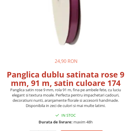
Pungi si sacose hartie kraft
Boxbag
Pungi hartie kraft
Pungi fereastra transparenta
Cutii si ambalaje carton
Cutii cu autoformare
Cutii 25x25x5 cm
24,90 RON
Cutii 25x25x10 cm
Cutii 35x25x7 cm
Panglica dublu satinata rose 9
Cutii 33x23x8 cm
mm, 91 m, satin culoare 174
Cutii 30x21x9 cm
Panglica satin rose 9 mm, rola 91 m, fina pe ambele fete, cu luciu
Cutii 38x30x10 cm
elegant si textura moale. Perfecta pentru impachetari cadouri,
decoratiuni nunti, aranjamente florale si accesorii handmade.
Cutii curierat
Disponibila in zeci de culori si mai multe latimi.
Cutii cu inaltime variabila
IN STOC
Cutii curierat autoformare
Durata de livrare:
maxim 48h
Colectia de carti colorat