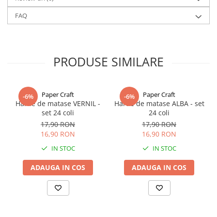
Disponibila în multiple latimi (6 mm, 9 mm, 16 mm, 22 mm, 28
FAQ
mm, 38 mm) si o paleta bogata de culori, de la nuante clasice (alb,
ivory, negru) la tonuri pastelate sau vibrante.
Alte culori si latimi de panglici gasiti la categoria
Panglica dublu
PRODUSE SIMILARE
satinata
Paper Craft
Paper Craft
-6%
-6%
Hartie de matase VERNIL -
Hartie de matase ALBA - set
set 24 coli
24 coli
17,90 RON
17,90 RON
16,90 RON
16,90 RON
IN STOC
IN STOC
ADAUGA IN COS
ADAUGA IN COS