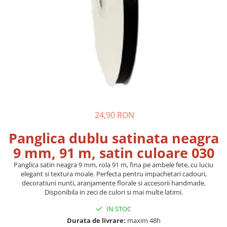
Pungi si sacose hartie kraft
Boxbag
Pungi hartie kraft
Pungi fereastra transparenta
Cutii si ambalaje carton
Cutii cu autoformare
Cutii 25x25x5 cm
Cutii 25x25x10 cm
24,90 RON
Cutii 35x25x7 cm
Panglica dublu satinata neagra
Cutii 33x23x8 cm
9 mm, 91 m, satin culoare 030
Cutii 30x21x9 cm
Cutii 38x30x10 cm
Panglica satin neagra 9 mm, rola 91 m, fina pe ambele fete, cu luciu
elegant si textura moale. Perfecta pentru impachetari cadouri,
Cutii curierat
decoratiuni nunti, aranjamente florale si accesorii handmade.
Cutii cu inaltime variabila
Disponibila in zeci de culori si mai multe latimi.
Cutii curierat autoformare
IN STOC
Colectia de carti colorat
Durata de livrare:
maxim 48h