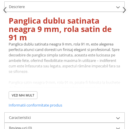
Descriere
Panglica dublu satinata
neagra 9 mm, rola satin de
91 m
Panglica dublu satinata neagra 9 mm, rola 91 m, este alegerea
perfecta atunci cand doresti un finisaj elegant si profesional. Spre
deosebire de panglica simpla satinata, aceasta este lucioasa pe
ambele fete, oferind flexibilitate maxima în utilizare – indiferent
cum este înfasurata sau legata, aspectul rămâne impecabil fara sa
se sifoneze.
Panglica satin neagra 9 mm, rola 91 m, poate fi folosita la buchete
de flori, evenimente corporate, impachetare premium,
Halloween, gale elegante.
VEZI MAI MULT
Fabricata din material de calitate superioara, panglica are o
Informatii conformitate produs
textura moale, neteda si rezistenta la desfacere. Se preteaza la o
gama larga de utilizari: fundite si ambalaje pentru cadouri,
Caracteristici
decoratiuni la nunti, botezuri si alte evenimente, aranjamente
florale, proiecte de croitorie si accesorii fashion.
Review-uri
(0)