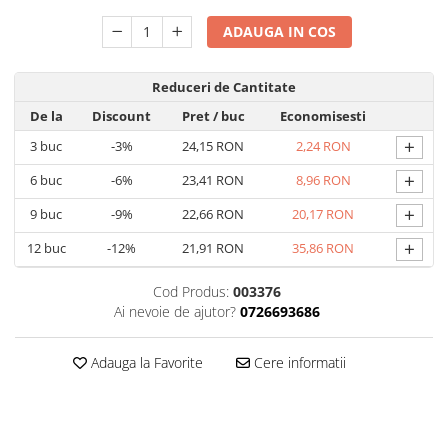
Carti pentru copii - Colectia
Povestiri de colorat
ADAUGA IN COS
Arhivare&Depozitare
Ambalare cadouri
Reduceri de Cantitate
Hartie de matase
De la
Discount
Pret
/ buc
Economisesti
Hartie impachetat cadouri
+
3
buc
-3%
24,15 RON
2,24 RON
Panglica satin
+
6
buc
-6%
23,41 RON
8,96 RON
Panglica dublu satinata 6 mm
+
9
buc
-9%
22,66 RON
20,17 RON
Panglica dublu satinata 9 mm
+
12
buc
-12%
21,91 RON
35,86 RON
Panglica dublu satinata 10 mm
Panglica dublu satinata 16 mm
Cod Produs:
003376
Hartie copiator alba si colorata
Ai nevoie de ajutor?
0726693686
Adauga la Favorite
Cere informatii