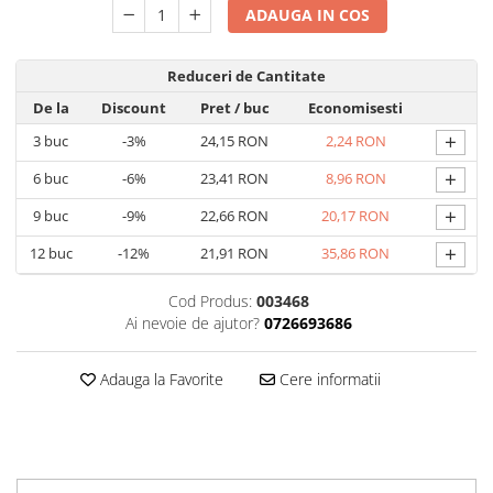
Carti pentru copii - Colectia
ADAUGA IN COS
Povestiri de colorat
Arhivare&Depozitare
Reduceri de Cantitate
Ambalare cadouri
De la
Discount
Pret
/ buc
Economisesti
Hartie de matase
+
3
buc
-3%
24,15 RON
2,24 RON
Hartie impachetat cadouri
+
6
buc
-6%
23,41 RON
8,96 RON
Panglica satin
+
9
buc
-9%
22,66 RON
20,17 RON
Panglica dublu satinata 6 mm
+
12
buc
-12%
21,91 RON
35,86 RON
Panglica dublu satinata 9 mm
Panglica dublu satinata 10 mm
Cod Produs:
003468
Panglica dublu satinata 16 mm
Ai nevoie de ajutor?
0726693686
Hartie copiator alba si colorata
Adauga la Favorite
Cere informatii