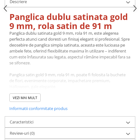
Descriere
Panglica dublu satinata gold
9 mm, rola satin de 91 m
Panglica dublu satinata gold 9 mm, rola 91 m, este alegerea
perfecta atunci cand doresti un finisaj elegant si profesional. Spre
deosebire de panglica simpla satinata, aceasta este lucioasa pe
ambele fete, oferind flexibilitate maxima în utilizare – indiferent
cum este înfasurata sau legata, aspectul rămâne impecabil fara sa
se sifoneze.
Panglica satin gold 9 mm, rola 91 m, poate fi folosita la buchete
de flori, evenimente corporate, impachetare premium,
Halloween, gale elegante.
VEZI MAI MULT
Fabricata din material de calitate superioara, panglica are o
textura moale, neteda si rezistenta la desfacere. Se preteaza la o
Informatii conformitate produs
gama larga de utilizari: fundite si ambalaje pentru cadouri,
decoratiuni la nunti, botezuri si alte evenimente, aranjamente
Caracteristici
florale, proiecte de croitorie si accesorii fashion.
Review-uri
(0)
Disponibila în multiple latimi (6 mm, 9 mm, 16 mm, 22 mm, 28