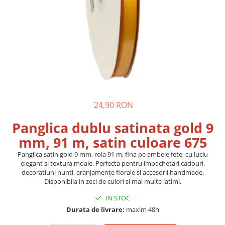
Pungi si sacose hartie kraft
Boxbag
Pungi hartie kraft
Pungi fereastra transparenta
Cutii si ambalaje carton
Cutii cu autoformare
Cutii 25x25x5 cm
24,90 RON
Cutii 25x25x10 cm
Cutii 35x25x7 cm
Panglica dublu satinata gold 9
Cutii 33x23x8 cm
mm, 91 m, satin culoare 675
Cutii 30x21x9 cm
Panglica satin gold 9 mm, rola 91 m, fina pe ambele fete, cu luciu
Cutii 38x30x10 cm
elegant si textura moale. Perfecta pentru impachetari cadouri,
decoratiuni nunti, aranjamente florale si accesorii handmade.
Cutii curierat
Disponibila in zeci de culori si mai multe latimi.
Cutii cu inaltime variabila
IN STOC
Cutii curierat autoformare
Durata de livrare:
maxim 48h
Colectia de carti colorat