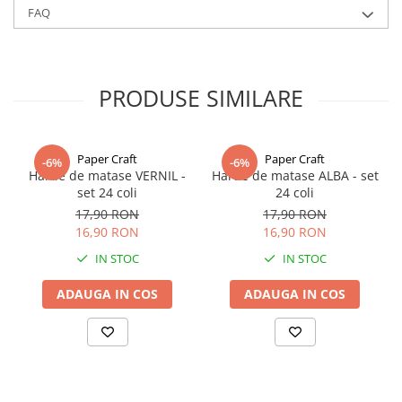
mm, 38 mm) si o paleta bogata de culori, de la nuante clasice (alb,
FAQ
ivory, negru) la tonuri pastelate sau vibrante.
Alte culori si latimi de panglici gasiti la categoria
Panglica dublu
satinata
PRODUSE SIMILARE
Paper Craft
Paper Craft
-6%
-6%
Hartie de matase VERNIL -
Hartie de matase ALBA - set
set 24 coli
24 coli
17,90 RON
17,90 RON
16,90 RON
16,90 RON
IN STOC
IN STOC
ADAUGA IN COS
ADAUGA IN COS