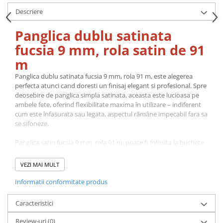
Descriere
Panglica dublu satinata
fucsia 9 mm, rola satin de 91
m
Panglica dublu satinata fucsia 9 mm, rola 91 m, este alegerea
perfecta atunci cand doresti un finisaj elegant si profesional. Spre
deosebire de panglica simpla satinata, aceasta este lucioasa pe
ambele fete, oferind flexibilitate maxima în utilizare – indiferent
cum este înfasurata sau legata, aspectul rămâne impecabil fara sa
se sifoneze.
Panglica satin fucsia 9 mm, rola 91 m, poate fi folosita la buchete
de flori, evenimente corporate, impachetare premium,
Halloween, gale elegante.
VEZI MAI MULT
Fabricata din material de calitate superioara, panglica are o
Informatii conformitate produs
textura moale, neteda si rezistenta la desfacere. Se preteaza la o
gama larga de utilizari: fundite si ambalaje pentru cadouri,
Caracteristici
decoratiuni la nunti, botezuri si alte evenimente, aranjamente
florale, proiecte de croitorie si accesorii fashion.
Review-uri
(0)