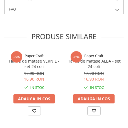
Disponibila în multiple latimi (6 mm, 9 mm, 16 mm, 22 mm, 28
FAQ
mm, 38 mm) si o paleta bogata de culori, de la nuante clasice (alb,
ivory, negru) la tonuri pastelate sau vibrante.
Alte culori si latimi de panglici gasiti la categoria
Panglica dublu
PRODUSE SIMILARE
satinata
Paper Craft
Paper Craft
-6%
-6%
Hartie de matase VERNIL -
Hartie de matase ALBA - set
set 24 coli
24 coli
17,90 RON
17,90 RON
16,90 RON
16,90 RON
IN STOC
IN STOC
ADAUGA IN COS
ADAUGA IN COS