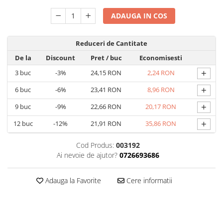
ADAUGA IN COS
Reduceri de Cantitate
De la
Discount
Pret
/ buc
Economisesti
+
3
buc
-3%
24,15 RON
2,24 RON
+
6
buc
-6%
23,41 RON
8,96 RON
+
9
buc
-9%
22,66 RON
20,17 RON
+
12
buc
-12%
21,91 RON
35,86 RON
Cod Produs:
003192
Ai nevoie de ajutor?
0726693686
Adauga la Favorite
Cere informatii