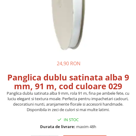
Pungi si sacose hartie kraft
Boxbag
Pungi hartie kraft
Pungi fereastra transparenta
Cutii si ambalaje carton
Cutii cu autoformare
Cutii 25x25x5 cm
24,90 RON
Cutii 25x25x10 cm
Cutii 35x25x7 cm
Panglica dublu satinata alba 9
Cutii 33x23x8 cm
mm, 91 m, cod culoare 029
Cutii 30x21x9 cm
Panglica dublu satinata alba 9 mm, rola 91 m, fina pe ambele fete, cu
Cutii 38x30x10 cm
luciu elegant si textura moale. Perfecta pentru impachetari cadouri,
decoratiuni nunti, aranjamente florale si accesorii handmade.
Cutii curierat
Disponibila in zeci de culori si mai multe latimi.
Cutii cu inaltime variabila
IN STOC
Cutii curierat autoformare
Durata de livrare:
maxim 48h
Colectia de carti colorat