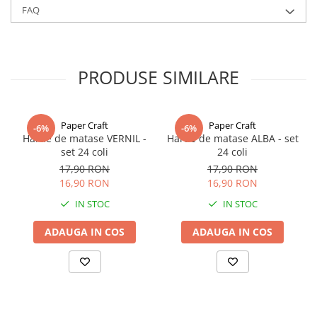
FAQ
Alte culori si latimi de panglici gasiti la categoria
Panglica dublu
satinata
PRODUSE SIMILARE
Paper Craft
Paper Craft
-6%
-6%
Hartie de matase VERNIL -
Hartie de matase ALBA - set
set 24 coli
24 coli
17,90 RON
17,90 RON
16,90 RON
16,90 RON
IN STOC
IN STOC
ADAUGA IN COS
ADAUGA IN COS