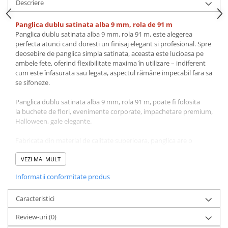
Descriere
Panglica dublu satinata alba 9 mm, rola de 91 m
Panglica dublu satinata alba 9 mm, rola 91 m, este alegerea
perfecta atunci cand doresti un finisaj elegant si profesional. Spre
deosebire de panglica simpla satinata, aceasta este lucioasa pe
ambele fete, oferind flexibilitate maxima în utilizare – indiferent
cum este înfasurata sau legata, aspectul rămâne impecabil fara sa
se sifoneze.
Panglica dublu satinata alba 9 mm, rola 91 m, poate fi folosita
la buchete de flori, evenimente corporate, impachetare premium,
Halloween, gale elegante.
Fabricata din material de calitate superioara, panglica are o
textura moale, neteda si rezistenta la desfacere. Se preteaza la o
gama larga de utilizari: fundite si ambalaje pentru cadouri,
VEZI MAI MULT
decoratiuni la nunti, botezuri si alte evenimente, aranjamente
Informatii conformitate produs
florale, proiecte de croitorie si accesorii fashion.
Disponibila în multiple latimi (6 mm, 9 mm, 16 mm, 22 mm, 28
Caracteristici
mm, 38 mm) si o paleta bogata de culori, de la nuante clasice (alb,
Review-uri
(0)
ivory, negru) la tonuri pastelate sau vibrante.