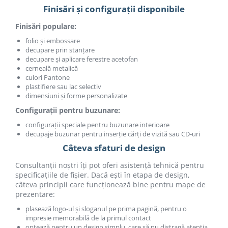
Finisări și configurații disponibile
Finisări populare:
folio și embossare
decupare prin stanțare
decupare și aplicare ferestre acetofan
cerneală metalică
culori Pantone
plastifiere sau lac selectiv
dimensiuni și forme personalizate
Configurații pentru buzunare:
configurații speciale pentru buzunare interioare
decupaje buzunar pentru inserție cărți de vizită sau CD-uri
Câteva sfaturi de design
Consultanții noștri îți pot oferi asistență tehnică pentru
specificațiile de fișier. Dacă ești în etapa de design,
câteva principii care funcționează bine pentru mape de
prezentare:
plasează logo-ul și sloganul pe prima pagină, pentru o
impresie memorabilă de la primul contact
optează pentru un design simplu, care să nu distragă atenția