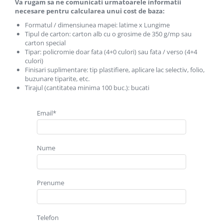
Va rugam sa ne comunicati urmatoarele informatii
necesare pentru calcularea unui cost de baza:
Formatul / dimensiunea mapei: latime x Lungime
Tipul de carton: carton alb cu o grosime de 350 g/mp sau
carton special
Tipar: policromie doar fata (4+0 culori) sau fata / verso (4+4
culori)
Finisari suplimentare: tip plastifiere, aplicare lac selectiv, folio,
buzunare tiparite, etc.
Tirajul (cantitatea minima 100 buc.): bucati
Email*
Nume
Prenume
Telefon