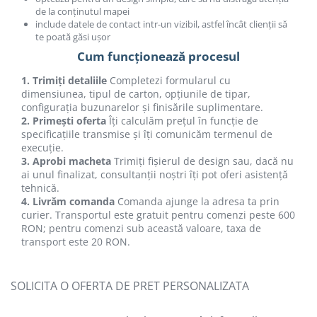
de la conținutul mapei
include datele de contact intr-un vizibil, astfel încât clienții să
te poată găsi ușor
Cum funcționează procesul
1. Trimiți detaliile
Completezi formularul cu
dimensiunea, tipul de carton, opțiunile de tipar,
configurația buzunarelor și finisările suplimentare.
2. Primești oferta
Îți calculăm prețul în funcție de
specificațiile transmise și îți comunicăm termenul de
execuție.
3. Aprobi macheta
Trimiți fișierul de design sau, dacă nu
ai unul finalizat, consultanții noștri îți pot oferi asistență
tehnică.
4. Livrăm comanda
Comanda ajunge la adresa ta prin
curier. Transportul este gratuit pentru comenzi peste 600
RON; pentru comenzi sub această valoare, taxa de
transport este 20 RON.
SOLICITA O OFERTA DE PRET PERSONALIZATA